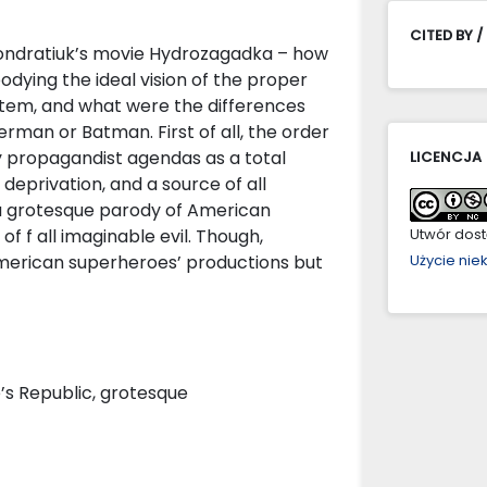
CITED BY /
j Kondratiuk’s movie Hydrozagadka – how
dying the ideal vision of the proper
stem, and what were the differences
man or Batman. First of all, the order
y propagandist agendas as a total
LICENCJA
 deprivation, and a source of all
 a grotesque parody of American
f f all imaginable evil. Though,
Utwór dostę
merican superheroes’ productions but
Użycie ni
’s Republic, grotesque