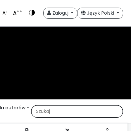
++
A
+
A
Zaloguj
Język Polski
la autorów