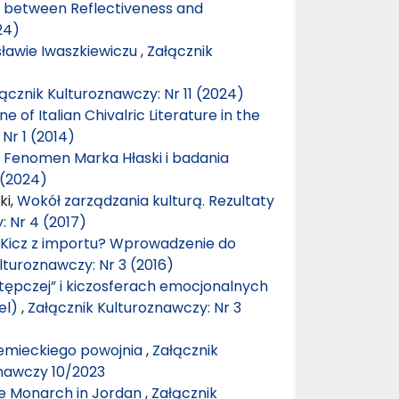
– between Reflectiveness and
24)
sławie Iwaszkiewiczu
,
Załącznik
ącznik Kulturoznawczy: Nr 11 (2024)
 of Italian Chivalric Literature in the
Nr 1 (2014)
 Fenomen Marka Hłaski i badania
 (2024)
ki,
Wokół zarządzania kulturą. Rezultaty
: Nr 4 (2017)
Kicz z importu? Wprowadzenie do
lturoznawczy: Nr 3 (2016)
tępczej” i kiczosferach emocjonalnych
el)
,
Załącznik Kulturoznawczy: Nr 3
niemieckiego powojnia
,
Załącznik
znawczy 10/2023
he Monarch in Jordan
,
Załącznik