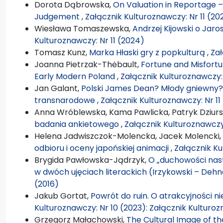
Dorota Dąbrowska,
On Valuation in Reportage 
Judgement
,
Załącznik Kulturoznawczy: Nr 11 (20
Wiesława Tomaszewska,
Andrzej Kijowski o Jaro
Kulturoznawczy: Nr 11 (2024)
Tomasz Kunz,
Marka Hłaski gry z popkulturą
,
Zał
Joanna Pietrzak-Thėbault,
Fortune and Misfortune
Early Modern Poland
,
Załącznik Kulturoznawczy: 
Jan Galant,
Polski James Dean? Młody gniewny?
transnarodowe
,
Załącznik Kulturoznawczy: Nr 11
Anna Wróblewska, Kama Pawlicka, Patryk Dziurs
badania ankietowego
,
Załącznik Kulturoznawczy
Helena Jadwiszczok-Molencka, Jacek Molencki,
odbioru i oceny japońskiej animacji
,
Załącznik Ku
Brygida Pawłowska-Jądrzyk,
O „duchowości nas
w dwóch ujęciach literackich (Irzykowski – Dehn
(2016)
Jakub Gortat,
Powrót do ruin. O atrakcyjności 
Kulturoznawczy: Nr 10 (2023): Załącznik Kulturo
Grzegorz Małachowski,
The Cultural Image of t