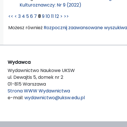
Kulturoznawczy: Nr 9 (2022)
<<
<
3
4
5
6
7
8
9
10
11
12
>
>>
Możesz również
Rozpocznij zaawansowane wyszukiwa
Wydawca
Wydawnictwo Naukowe UKSW
ul. Dewajtis 5, domek nr 2
01-815 Warszawa
Strona WWW Wydawnictwa
e-mail:
wydawnictwo@uksw.edu.pl