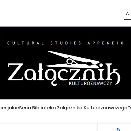
A
pecjalne
Seria Biblioteka Załącznika Kulturoznawczego
D