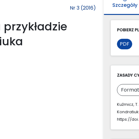
Szczegóły
Nr 3 (2016)
 przykładzie
POBIERZ PL
iuka
PDF
ZASADY C
Format
Kuźmicz, T
Kondratiu
https://doi