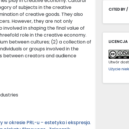
ies play in creative economy. Cultural
gory of subjects in the creative
CITED BY /
mination of creative goods. They also
ers. However, they are not only
o involved in shaping the final value of
threefold role in the creative economy.
ium between cultures; (2) a collection of
LICENCJA
individuals or groups involved in the
lues between creators and audience
Utwór dostę
Użycie ni
ndustries
 w okresie PRL-u – estetyka i ekspresja.