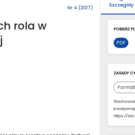
Szczegóły
Nr 4 (2017)
ch rola w
POBIERZ PL
j
PDF
ZASADY C
Format
Stachowiak
kreatywnej
https://doi