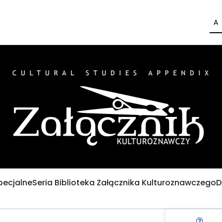
A
pecjalne
Seria Biblioteka Załącznika Kulturoznawczego
D