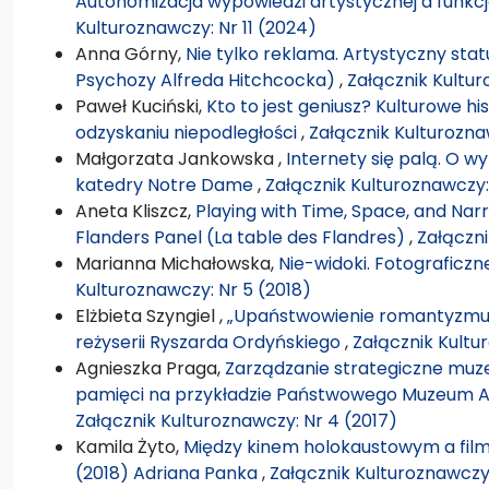
Autonomizacja wypowiedzi artystycznej a funkc
Kulturoznawczy: Nr 11 (2024)
Anna Górny,
Nie tylko reklama. Artystyczny sta
Psychozy Alfreda Hitchcocka)
,
Załącznik Kultur
Paweł Kuciński,
Kto to jest geniusz? Kulturowe hi
odzyskaniu niepodległości
,
Załącznik Kulturozna
Małgorzata Jankowska ,
Internety się palą. O 
katedry Notre Dame
,
Załącznik Kulturoznawczy:
Aneta Kliszcz,
Playing with Time, Space, and Narr
Flanders Panel (La table des Flandres)
,
Załączni
Marianna Michałowska,
Nie-widoki. Fotograficzn
Kulturoznawczy: Nr 5 (2018)
Elżbieta Szyngiel ,
„Upaństwowienie romantyzmu” 
reżyserii Ryszarda Ordyńskiego
,
Załącznik Kultu
Agnieszka Praga,
Zarządzanie strategiczne muz
pamięci na przykładzie Państwowego Muzeum A
Załącznik Kulturoznawczy: Nr 4 (2017)
Kamila Żyto,
Między kinem holokaustowym a fil
(2018) Adriana Panka
,
Załącznik Kulturoznawczy: