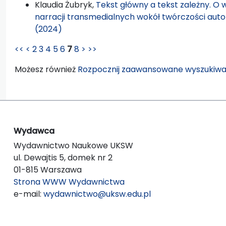
Klaudia Żubryk,
Tekst główny a tekst zależny. O
narracji transmedialnych wokół twórczości auto
(2024)
<<
<
2
3
4
5
6
7
8
>
>>
Możesz również
Rozpocznij zaawansowane wyszukiwa
Wydawca
Wydawnictwo Naukowe UKSW
ul. Dewajtis 5, domek nr 2
01-815 Warszawa
Strona WWW Wydawnictwa
e-mail:
wydawnictwo@uksw.edu.pl