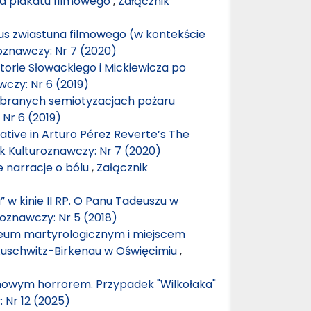
ja plakatu filmowego
,
Załącznik
tus zwiastuna filmowego (w kontekście
oznawczy: Nr 7 (2020)
storie Słowackiego i Mickiewicza po
wczy: Nr 6 (2019)
wybranych semiotyzacjach pożaru
 Nr 6 (2019)
ative in Arturo Pérez Reverte’s The
k Kulturoznawczy: Nr 7 (2020)
e narracje o bólu
,
Załącznik
w kinie II RP. O Panu Tadeuszu w
roznawczy: Nr 5 (2018)
eum martyrologicznym i miejscem
uschwitz-Birkenau w Oświęcimiu
,
mowym horrorem. Przypadek "Wilkołaka"
 Nr 12 (2025)