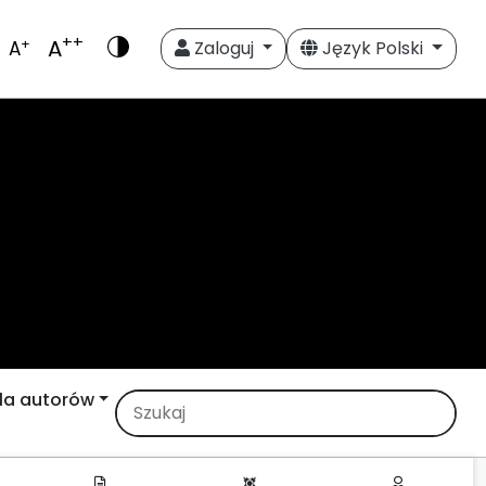
++
A
+
A
Zaloguj
Język Polski
la autorów