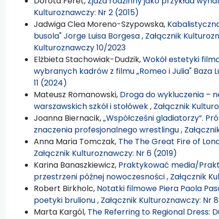
Dorota Feret,
Zjazd rodzinny jako przykład wyna
Kulturoznawczy: Nr 2 (2015)
Jadwiga Clea Moreno-Szypowska,
Kabalistyczn
busola" Jorge Luisa Borgesa
,
Załącznik Kulturozn
Kulturoznawczy 10/2023
Elżbieta Stachowiak-Dudzik,
Wokół estetyki film
wybranych kadrów z filmu „Romeo i Julia" Baza
11 (2024)
Mateusz Romanowski,
Droga do wykluczenia – n
warszawskich szkół i stołówek
,
Załącznik Kulturo
Joanna Biernacik,
„Współcześni gladiatorzy”. Pró
znaczenia profesjonalnego wrestlingu
,
Załączni
Anna Maria Tomczak,
The The Great Fire of Lon
Załącznik Kulturoznawczy: Nr 6 (2019)
Karina Banaszkiewicz,
Praktykować media/Prakt
przestrzeni późnej nowoczesności
,
Załącznik Ku
Robert Birkholc,
Notatki filmowe Piera Paola Pasol
poetyki brulionu
,
Załącznik Kulturoznawczy: Nr 8
Marta Kargól,
The Referring to Regional Dress: 