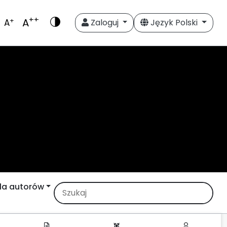
++
A
+
A
Zaloguj
Język Polski
la autorów