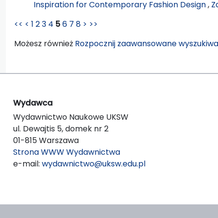
Inspiration for Contemporary Fashion Design
,
Z
<<
<
1
2
3
4
5
6
7
8
>
>>
Możesz również
Rozpocznij zaawansowane wyszukiwa
Wydawca
Wydawnictwo Naukowe UKSW
ul. Dewajtis 5, domek nr 2
01-815 Warszawa
Strona WWW Wydawnictwa
e-mail:
wydawnictwo@uksw.edu.pl