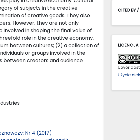
ies play in creative economy. Cultural
gory of subjects in the creative
CITED BY /
mination of creative goods. They also
ers. However, they are not only
o involved in shaping the final value of
threefold role in the creative economy.
ium between cultures; (2) a collection of
LICENCJA
individuals or groups involved in the
lues between creators and audience
Utwór dostę
Użycie ni
ndustries
oznawczy: Nr 4 (2017)