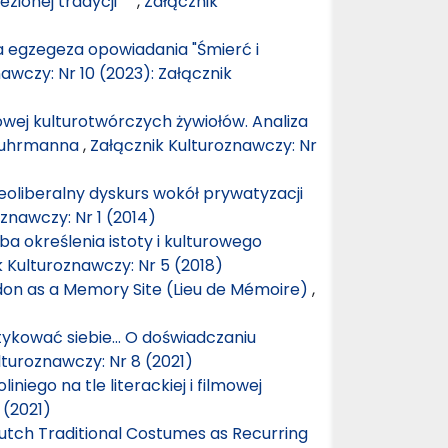
lezionej tradycji
,
Załącznik
a egzegeza opowiadania "Śmierć i
awczy: Nr 10 (2023): Załącznik
owej kulturotwórczych żywiołów. Analiza
 Luhrmanna
,
Załącznik Kulturoznawczy: Nr
eoliberalny dyskurs wokół prywatyzacji
znawczy: Nr 1 (2014)
ba określenia istoty i kulturowego
k Kulturoznawczy: Nr 5 (2018)
don as a Memory Site (Lieu de Mémoire)
,
ykować siebie… O doświadczaniu
lturoznawczy: Nr 8 (2021)
iniego na tle literackiej i filmowej
 (2021)
Dutch Traditional Costumes as Recurring