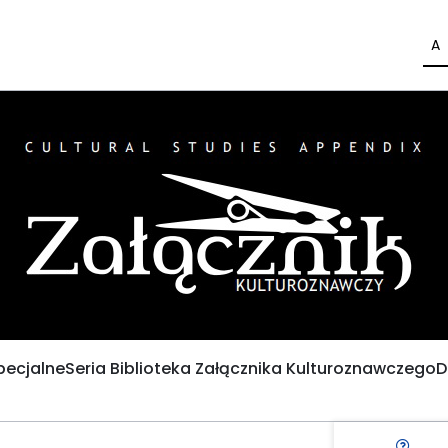
A
pecjalne
Seria Biblioteka Załącznika Kulturoznawczego
D