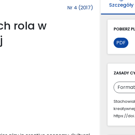
Szczegóły
Nr 4 (2017)
ch rola w
POBIERZ PL
j
PDF
ZASADY C
Format
Stachowiak
kreatywnej
https://doi