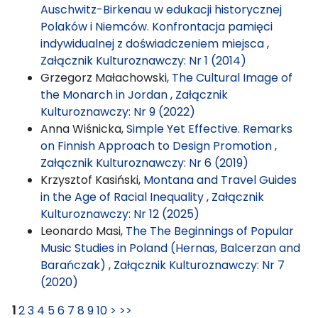
Auschwitz-Birkenau w edukacji historycznej
Polaków i Niemców. Konfrontacja pamięci
indywidualnej z doświadczeniem miejsca
,
Załącznik Kulturoznawczy: Nr 1 (2014)
Grzegorz Małachowski,
The Cultural Image of
the Monarch in Jordan
,
Załącznik
Kulturoznawczy: Nr 9 (2022)
Anna Wiśnicka,
Simple Yet Effective. Remarks
on Finnish Approach to Design Promotion
,
Załącznik Kulturoznawczy: Nr 6 (2019)
Krzysztof Kasiński,
Montana and Travel Guides
in the Age of Racial Inequality
,
Załącznik
Kulturoznawczy: Nr 12 (2025)
Leonardo Masi,
The The Beginnings of Popular
Music Studies in Poland (Hernas, Balcerzan and
Barańczak)
,
Załącznik Kulturoznawczy: Nr 7
(2020)
1
2
3
4
5
6
7
8
9
10
>
>>