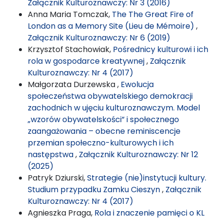
Załącznik Kulturoznawczy: Nr 3 (2016)
Anna Maria Tomczak,
The The Great Fire of
London as a Memory Site (Lieu de Mémoire)
,
Załącznik Kulturoznawczy: Nr 6 (2019)
Krzysztof Stachowiak,
Pośrednicy kulturowi i ich
rola w gospodarce kreatywnej
,
Załącznik
Kulturoznawczy: Nr 4 (2017)
Małgorzata Durzewska ,
Ewolucja
społeczeństwa obywatelskiego demokracji
zachodnich w ujęciu kulturoznawczym. Model
„wzorów obywatelskości” i społecznego
zaangażowania – obecne reminiscencje
przemian społeczno-kulturowych i ich
następstwa
,
Załącznik Kulturoznawczy: Nr 12
(2025)
Patryk Dziurski,
Strategie (nie)instytucji kultury.
Studium przypadku Zamku Cieszyn
,
Załącznik
Kulturoznawczy: Nr 4 (2017)
Agnieszka Praga,
Rola i znaczenie pamięci o KL