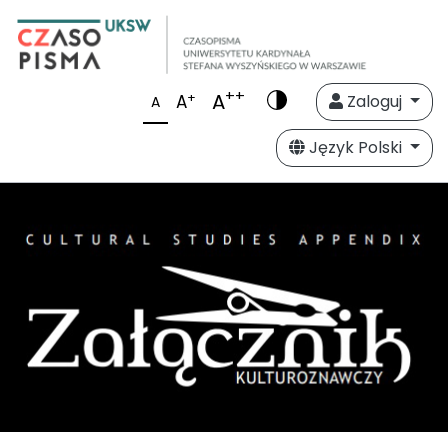
++
A
+
A
Zaloguj
A
Język Polski