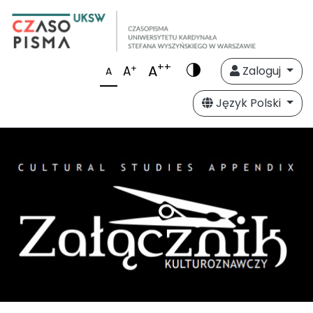
++
A
+
A
Zaloguj
A
Język Polski