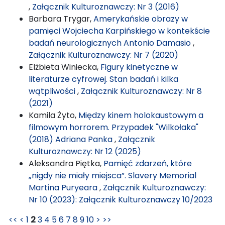
,
Załącznik Kulturoznawczy: Nr 3 (2016)
Barbara Trygar,
Amerykańskie obrazy w
pamięci Wojciecha Karpińskiego w kontekście
badań neurologicznych Antonio Damasio
,
Załącznik Kulturoznawczy: Nr 7 (2020)
Elżbieta Winiecka,
Figury kinetyczne w
literaturze cyfrowej. Stan badań i kilka
wątpliwości
,
Załącznik Kulturoznawczy: Nr 8
(2021)
Kamila Żyto,
Między kinem holokaustowym a
filmowym horrorem. Przypadek "Wilkołaka"
(2018) Adriana Panka
,
Załącznik
Kulturoznawczy: Nr 12 (2025)
Aleksandra Piętka,
Pamięć zdarzeń, które
„nigdy nie miały miejsca”. Slavery Memorial
Martina Puryeara
,
Załącznik Kulturoznawczy:
Nr 10 (2023): Załącznik Kulturoznawczy 10/2023
<<
<
1
2
3
4
5
6
7
8
9
10
>
>>