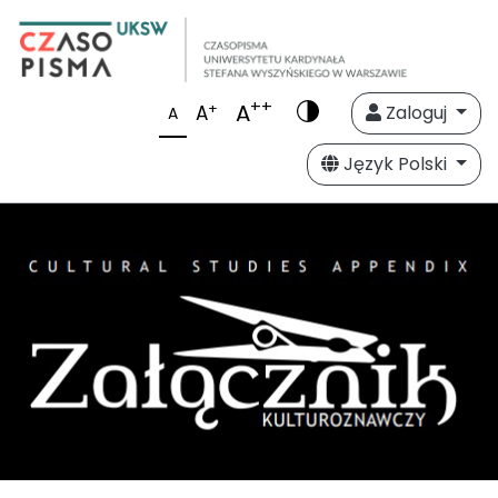
++
A
+
A
Zaloguj
A
Język Polski