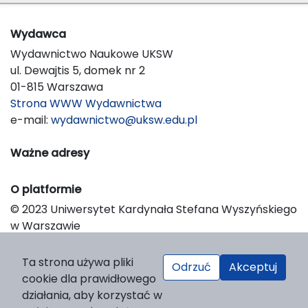
Wydawca
Wydawnictwo Naukowe UKSW
ul. Dewajtis 5, domek nr 2
01-815 Warszawa
Strona WWW Wydawnictwa
e-mail:
wydawnictwo@uksw.edu.pl
Ważne adresy
O platformie
© 2023 Uniwersytet Kardynała Stefana Wyszyńskiego
w Warszawie
Support & Customization by LIBCOM
Platform & Workflow by OJS/PKP
Ta strona używa pliki
Odrzuć
Akceptuj
cookie dla prawidłowego
działania, aby korzystać w