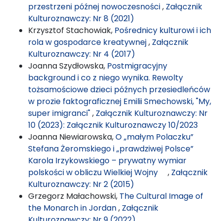
przestrzeni późnej nowoczesności
,
Załącznik
Kulturoznawczy: Nr 8 (2021)
Krzysztof Stachowiak,
Pośrednicy kulturowi i ich
rola w gospodarce kreatywnej
,
Załącznik
Kulturoznawczy: Nr 4 (2017)
Joanna Szydłowska,
Postmigracyjny
background i co z niego wynika. Rewolty
tożsamościowe dzieci późnych przesiedleńców
w prozie faktograficznej Emilii Smechowski, "My,
super imigranci"
,
Załącznik Kulturoznawczy: Nr
10 (2023): Załącznik Kulturoznawczy 10/2023
Joanna Niewiarowska,
O „małym Polaczku”
Stefana Żeromskiego i „prawdziwej Polsce”
Karola Irzykowskiego – prywatny wymiar
polskości w obliczu Wielkiej Wojny
,
Załącznik
Kulturoznawczy: Nr 2 (2015)
Grzegorz Małachowski,
The Cultural Image of
the Monarch in Jordan
,
Załącznik
Kulturoznawczy: Nr 9 (2022)