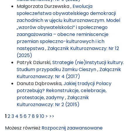
Małgorzata Durzewska ,
Ewolucja
społeczeństwa obywatelskiego demokracji
zachodnich w ujęciu kulturoznawczym. Model
„wzorów obywatelskości” i społecznego
zaangażowania – obecne reminiscencje
przemian społeczno-kulturowych i ich
następstwa
,
Załącznik Kulturoznawczy: Nr 12
(2025)
Patryk Dziurski,
Strategie (nie)instytucji kultury.
Studium przypadku Zamku Cieszyn
,
Załącznik
Kulturoznawczy: Nr 4 (2017)
Danuta Dąbrowska,
Jakiej tradycji Polacy
potrzebują? Rekonstrukcje, celebracje,
protestacje, zadymy
,
Załącznik
Kulturoznawczy: Nr 2 (2015)
1
2
3
4
5
6
7
8
9
10
>
>>
Możesz również
Rozpocznij zaawansowane