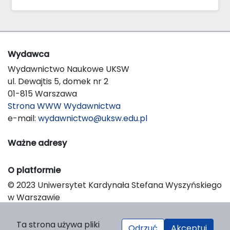
Wydawca
Wydawnictwo Naukowe UKSW
ul. Dewajtis 5, domek nr 2
01-815 Warszawa
Strona WWW Wydawnictwa
e-mail:
wydawnictwo@uksw.edu.pl
Ważne adresy
O platformie
© 2023 Uniwersytet Kardynała Stefana Wyszyńskiego
w Warszawie
Support & Customization by LIBCOM
Platform & Workflow by OJS/PKP
Ta strona używa pliki
Odrzuć
Akceptuj