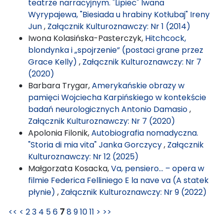
teatrze narracyjnym. "Lipiec" Iwana
Wyrypajewa, "Biesiada u hrabiny Kotłubaj" Ireny
Jun
,
Załącznik Kulturoznawczy: Nr 1 (2014)
Iwona Kolasińska-Pasterczyk,
Hitchcock,
blondynka i „spojrzenie” (postaci grane przez
Grace Kelly)
,
Załącznik Kulturoznawczy: Nr 7
(2020)
Barbara Trygar,
Amerykańskie obrazy w
pamięci Wojciecha Karpińskiego w kontekście
badań neurologicznych Antonio Damasio
,
Załącznik Kulturoznawczy: Nr 7 (2020)
Apolonia Filonik,
Autobiografia nomadyczna.
"Storia di mia vita" Janka Gorczycy
,
Załącznik
Kulturoznawczy: Nr 12 (2025)
Małgorzata Kosacka,
Va, pensiero… – opera w
filmie Federica Felliniego E la nave va (A statek
płynie)
,
Załącznik Kulturoznawczy: Nr 9 (2022)
<<
<
2
3
4
5
6
7
8
9
10
11
>
>>