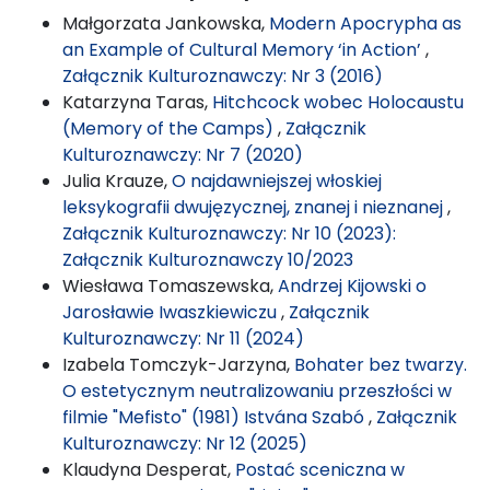
Małgorzata Jankowska,
Modern Apocrypha as
an Example of Cultural Memory ‘in Action’
,
Załącznik Kulturoznawczy: Nr 3 (2016)
Katarzyna Taras,
Hitchcock wobec Holocaustu
(Memory of the Camps)
,
Załącznik
Kulturoznawczy: Nr 7 (2020)
Julia Krauze,
O najdawniejszej włoskiej
leksykografii dwujęzycznej, znanej i nieznanej
,
Załącznik Kulturoznawczy: Nr 10 (2023):
Załącznik Kulturoznawczy 10/2023
Wiesława Tomaszewska,
Andrzej Kijowski o
Jarosławie Iwaszkiewiczu
,
Załącznik
Kulturoznawczy: Nr 11 (2024)
Izabela Tomczyk-Jarzyna,
Bohater bez twarzy.
O estetycznym neutralizowaniu przeszłości w
filmie "Mefisto" (1981) Istvána Szabó
,
Załącznik
Kulturoznawczy: Nr 12 (2025)
Klaudyna Desperat,
Postać sceniczna w