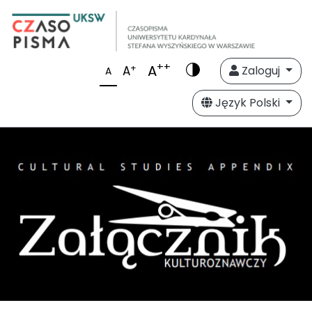
++
A
+
A
Zaloguj
A
Język Polski