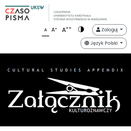
++
A
+
A
Zaloguj
A
Język Polski