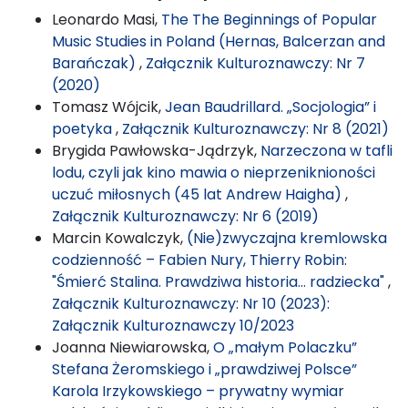
Leonardo Masi,
The The Beginnings of Popular
Music Studies in Poland (Hernas, Balcerzan and
Barańczak)
,
Załącznik Kulturoznawczy: Nr 7
(2020)
Tomasz Wójcik,
Jean Baudrillard. „Socjologia” i
poetyka
,
Załącznik Kulturoznawczy: Nr 8 (2021)
Brygida Pawłowska-Jądrzyk,
Narzeczona w tafli
lodu, czyli jak kino mawia o nieprzeniknioności
uczuć miłosnych (45 lat Andrew Haigha)
,
Załącznik Kulturoznawczy: Nr 6 (2019)
Marcin Kowalczyk,
(Nie)zwyczajna kremlowska
codzienność – Fabien Nury, Thierry Robin:
"Śmierć Stalina. Prawdziwa historia… radziecka"
,
Załącznik Kulturoznawczy: Nr 10 (2023):
Załącznik Kulturoznawczy 10/2023
Joanna Niewiarowska,
O „małym Polaczku”
Stefana Żeromskiego i „prawdziwej Polsce”
Karola Irzykowskiego – prywatny wymiar