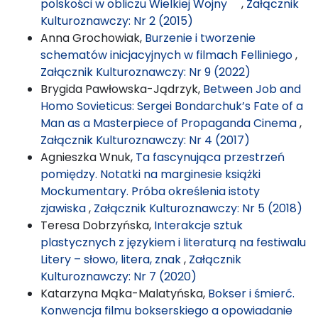
polskości w obliczu Wielkiej Wojny
,
Załącznik
Kulturoznawczy: Nr 2 (2015)
Anna Grochowiak,
Burzenie i tworzenie
schematów inicjacyjnych w filmach Felliniego
,
Załącznik Kulturoznawczy: Nr 9 (2022)
Brygida Pawłowska-Jądrzyk,
Between Job and
Homo Sovieticus: Sergei Bondarchuk’s Fate of a
Man as a Masterpiece of Propaganda Cinema
,
Załącznik Kulturoznawczy: Nr 4 (2017)
Agnieszka Wnuk,
Ta fascynująca przestrzeń
pomiędzy. Notatki na marginesie książki
Mockumentary. Próba określenia istoty
zjawiska
,
Załącznik Kulturoznawczy: Nr 5 (2018)
Teresa Dobrzyńska,
Interakcje sztuk
plastycznych z językiem i literaturą na festiwalu
Litery – słowo, litera, znak
,
Załącznik
Kulturoznawczy: Nr 7 (2020)
Katarzyna Mąka-Malatyńska,
Bokser i śmierć.
Konwencja filmu bokserskiego a opowiadanie