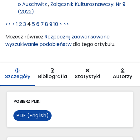
o Auschwitz
,
Załącznik Kulturoznawczy: Nr 9
(2022)
<<
<
1
2
3
4
5
6
7
8
9
10
>
>>
Możesz również
Rozpocznij zaawansowane
wyszukiwanie podobieństw
dla tego artykułu.
Szczegóły
Bibliografia
Statystyki
Autorzy
POBIERZ PLIKI
PDF (English)