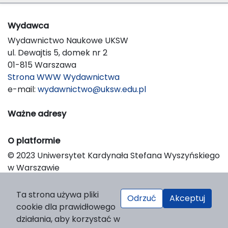
Wydawca
Wydawnictwo Naukowe UKSW
ul. Dewajtis 5, domek nr 2
01-815 Warszawa
Strona WWW Wydawnictwa
e-mail:
wydawnictwo@uksw.edu.pl
Ważne adresy
O platformie
© 2023 Uniwersytet Kardynała Stefana Wyszyńskiego
w Warszawie
Support & Customization by LIBCOM
Platform & Workflow by OJS/PKP
Ta strona używa pliki
Odrzuć
Akceptuj
cookie dla prawidłowego
działania, aby korzystać w