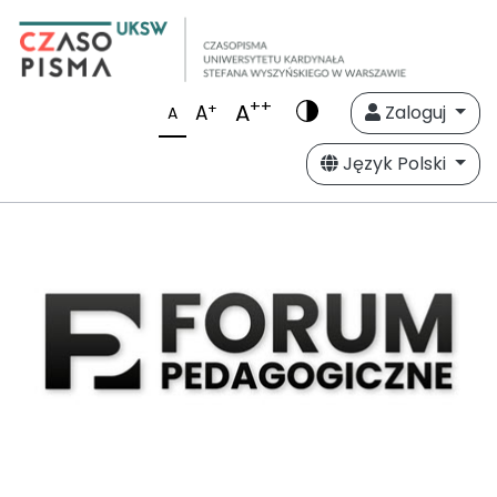
++
A
+
A
Zaloguj
A
Język Polski