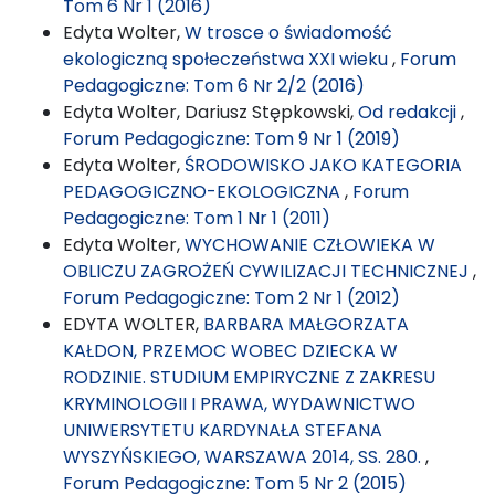
Tom 6 Nr 1 (2016)
Edyta Wolter,
W trosce o świadomość
ekologiczną społeczeństwa XXI wieku
,
Forum
Pedagogiczne: Tom 6 Nr 2/2 (2016)
Edyta Wolter, Dariusz Stępkowski,
Od redakcji
,
Forum Pedagogiczne: Tom 9 Nr 1 (2019)
Edyta Wolter,
ŚRODOWISKO JAKO KATEGORIA
PEDAGOGICZNO-EKOLOGICZNA
,
Forum
Pedagogiczne: Tom 1 Nr 1 (2011)
Edyta Wolter,
WYCHOWANIE CZŁOWIEKA W
OBLICZU ZAGROŻEŃ CYWILIZACJI TECHNICZNEJ
,
Forum Pedagogiczne: Tom 2 Nr 1 (2012)
EDYTA WOLTER,
BARBARA MAŁGORZATA
KAŁDON, PRZEMOC WOBEC DZIECKA W
RODZINIE. STUDIUM EMPIRYCZNE Z ZAKRESU
KRYMINOLOGII I PRAWA, WYDAWNICTWO
UNIWERSYTETU KARDYNAŁA STEFANA
WYSZYŃSKIEGO, WARSZAWA 2014, SS. 280.
,
Forum Pedagogiczne: Tom 5 Nr 2 (2015)