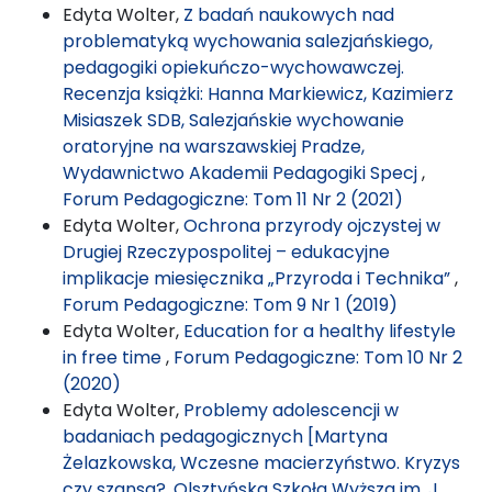
Edyta Wolter,
Z badań naukowych nad
problematyką wychowania salezjańskiego,
pedagogiki opiekuńczo-wychowawczej.
Recenzja książki: Hanna Markiewicz, Kazimierz
Misiaszek SDB, Salezjańskie wychowanie
oratoryjne na warszawskiej Pradze,
Wydawnictwo Akademii Pedagogiki Specj
,
Forum Pedagogiczne: Tom 11 Nr 2 (2021)
Edyta Wolter,
Ochrona przyrody ojczystej w
Drugiej Rzeczypospolitej – edukacyjne
implikacje miesięcznika „Przyroda i Technika”
,
Forum Pedagogiczne: Tom 9 Nr 1 (2019)
Edyta Wolter,
Education for a healthy lifestyle
in free time
,
Forum Pedagogiczne: Tom 10 Nr 2
(2020)
Edyta Wolter,
Problemy adolescencji w
badaniach pedagogicznych [Martyna
Żelazkowska, Wczesne macierzyństwo. Kryzys
czy szansa?, Olsztyńska Szkoła Wyższa im. J.