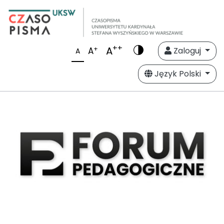
++
A
+
A
Zaloguj
A
Język Polski