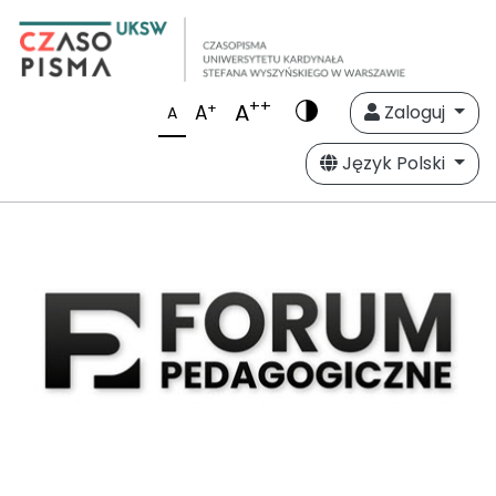
++
A
+
A
Zaloguj
A
Język Polski