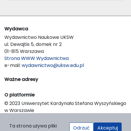
Wydawca
Wydawnictwo Naukowe UKSW
ul. Dewajtis 5, domek nr 2
01-815 Warszawa
Strona WWW Wydawnictwa
e-mail:
wydawnictwo@uksw.edu.pl
Ważne adresy
O platformie
© 2023 Uniwersytet Kardynała Stefana Wyszyńskiego
w Warszawie
Support & Customization by LIBCOM
Platform & Workflow by OJS/PKP
Ta strona używa pliki
Odrzuć
Akceptuj