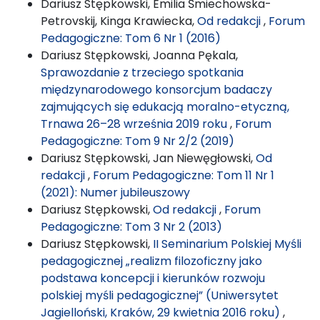
Dariusz Stępkowski, Emilia Śmiechowska-
Petrovskij, Kinga Krawiecka,
Od redakcji
,
Forum
Pedagogiczne: Tom 6 Nr 1 (2016)
Dariusz Stępkowski, Joanna Pękala,
Sprawozdanie z trzeciego spotkania
międzynarodowego konsorcjum badaczy
zajmujących się edukacją moralno-etyczną,
Trnawa 26–28 września 2019 roku
,
Forum
Pedagogiczne: Tom 9 Nr 2/2 (2019)
Dariusz Stępkowski, Jan Niewęgłowski,
Od
redakcji
,
Forum Pedagogiczne: Tom 11 Nr 1
(2021): Numer jubileuszowy
Dariusz Stępkowski,
Od redakcji
,
Forum
Pedagogiczne: Tom 3 Nr 2 (2013)
Dariusz Stępkowski,
II Seminarium Polskiej Myśli
pedagogicznej „realizm filozoficzny jako
podstawa koncepcji i kierunków rozwoju
polskiej myśli pedagogicznej” (Uniwersytet
Jagielloński, Kraków, 29 kwietnia 2016 roku)
,