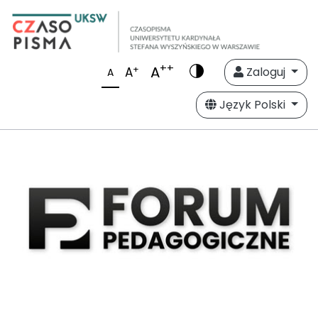
++
A
+
A
Zaloguj
A
Język Polski