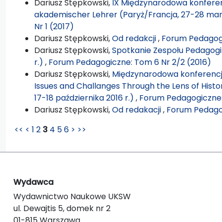
Dariusz Stępkowski,
IX Międzynarodowa konferen
akademischer Lehrer (Paryż/Francja, 27-28 mar
Nr 1 (2017)
Dariusz Stępkowski,
Od redakcji
,
Forum Pedagogi
Dariusz Stępkowski,
Spotkanie Zespołu Pedagogik
r.)
,
Forum Pedagogiczne: Tom 6 Nr 2/2 (2016)
Dariusz Stępkowski,
Międzynarodowa konferencj
Issues and Challanges Through the Lens of Hist
17-18 października 2016 r.)
,
Forum Pedagogiczne:
Dariusz Stępkowski,
Od redakacji
,
Forum Pedagog
<<
<
1
2
3
4
5
6
>
>>
Wydawca
Wydawnictwo Naukowe UKSW
ul. Dewajtis 5, domek nr 2
01-815 Warszawa