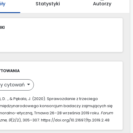
óły
Statystyki
Autorzy
IKI
YTOWANIA
y cytowań
 D. ., & Pękala, J. (2020). Sprawozdanie z trzeciego
 międzynarodowego konsorcjum badaczy zajmujących się
oralno-etyczną, Trnawa 26–28 września 2019 roku.
Forum
zne
,
9
(2/2), 305–307. https://doi.org/10.21697/fp.2019.2.48