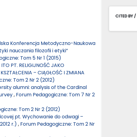
CITED BY /
lska Konferencja Metodyczno-Naukowa
i nauczania filozofii i etyki”
giczne: Tom 5 Nr 1 (2015)
TO PT. RELIGIJNOŚĆ JAKO
KSZTAŁCENIA – CIĄGŁOŚĆ I ZMIANA
zne: Tom 2 Nr 2 (2012)
ersity alumni: analysis of the Cardinal
survey
,
Forum Pedagogiczne: Tom 7 Nr 2
iczne: Tom 2 Nr 2 (2012)
covej pt. Wychowanie do odwagi –
012 r.)
,
Forum Pedagogiczne: Tom 2 Nr