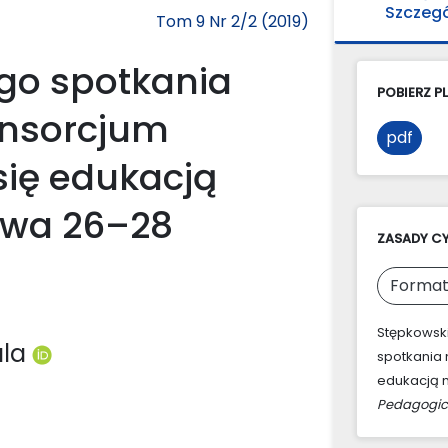
Szczeg
Tom 9 Nr 2/2 (2019)
ego spotkania
POBIERZ PL
nsorcjum
pdf
ię edukacją
awa 26–28
ZASADY C
Format
Stępkowski,
ala
spotkania
edukacją m
Pedagogic