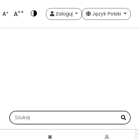
++
A
+
A
Zaloguj
Język Polski