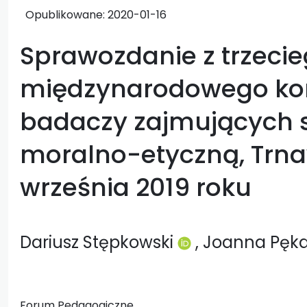
Opublikowane:
2020-01-16
Sprawozdanie z trzeci
międzynarodowego ko
badaczy zajmujących s
moralno-etyczną, Trn
września 2019 roku
Dariusz Stępkowski
, Joanna Pęk
Forum Pedagogiczne