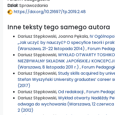
Dział:
Sprawozdania
https://doi.org/10.21697/fp.2019.2.48
Inne teksty tego samego autora
Dariusz Stępkowski, Joanna Pękala,
IV Ogólnopo
„Jak uczyć by nauczyć? O specyfice teorii i praktyk
(Warszawa, 21-22 listopada 2014)
,
Forum Pedago
Dariusz Stępkowski,
WYKŁAD OTWARTY TOSHIKO I
NIEZBYWALNY SKŁADNIK JAPOŃSKIEJ KONCEPCJI 
(Warszawa, 8 listopada 2011 r.)
,
Forum Pedagogic
Dariusz Stępkowski,
Study skills acquired by univ
Stefan Wyszyński University graduates’ career 
(2017)
Dariusz Stępkowski,
Od redakacji
,
Forum Pedagog
Dariusz Stępkowski,
Wykład otwarty Naděždy Pel
odwaga do wychowania (Warszawa, 12 czerwca 2
2 (2012)