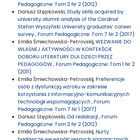
Pedagogiczne: Tom 2 Nr 2 (2012)
Dariusz Stępkowski,
Study skills acquired by
university alumni: analysis of the Cardinal
Stefan Wyszyński University graduates’ career
survey
,
Forum Pedagogiczne: Tom 7 Nr 2 (2017)
Emilia Śmiechowska-Petrovskij,
WEZWANIE DO
WŁASNEJ AKTYWNOŚCI W KONTEKŚCIE
DOBORU LITERATURY DLA DZIECI PRZEZ
PEDAGOGÓW
,
Forum Pedagogiczne: Tom 1 Nr 2
(2011)
Emilia Śmiechowska-Petrovskij,
Preferencje
osób z dysfunkcją wzroku w zakresie
korzystania z informacyjno-komunikacyjnych
technologii wspomagających
,
Forum
Pedagogiczne: Tom 7 Nr 1 (2017)
Dariusz Stępkowski,
Od redakacji
,
Forum
Pedagogiczne: Tom 2 Nr 2 (2012)
Emilia Śmiechowska-Petrovskij,
Nurty
badawcze we współczesnych zagranicznych