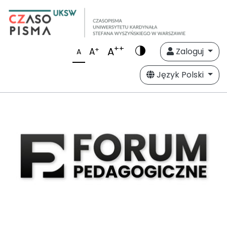
++
A
+
A
Zaloguj
A
Język Polski