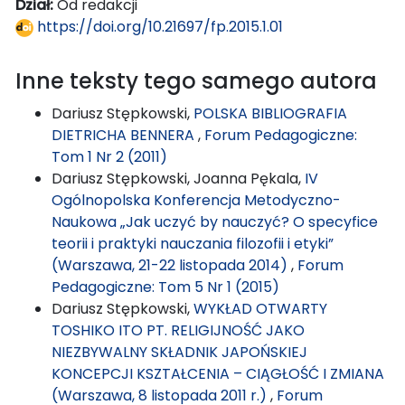
Dział:
Od redakcji
https://doi.org/10.21697/fp.2015.1.01
Inne teksty tego samego autora
Dariusz Stępkowski,
POLSKA BIBLIOGRAFIA
DIETRICHA BENNERA
,
Forum Pedagogiczne:
Tom 1 Nr 2 (2011)
Dariusz Stępkowski, Joanna Pękala,
IV
Ogólnopolska Konferencja Metodyczno-
Naukowa „Jak uczyć by nauczyć? O specyfice
teorii i praktyki nauczania filozofii i etyki”
(Warszawa, 21-22 listopada 2014)
,
Forum
Pedagogiczne: Tom 5 Nr 1 (2015)
Dariusz Stępkowski,
WYKŁAD OTWARTY
TOSHIKO ITO PT. RELIGIJNOŚĆ JAKO
NIEZBYWALNY SKŁADNIK JAPOŃSKIEJ
KONCEPCJI KSZTAŁCENIA – CIĄGŁOŚĆ I ZMIANA
(Warszawa, 8 listopada 2011 r.)
,
Forum