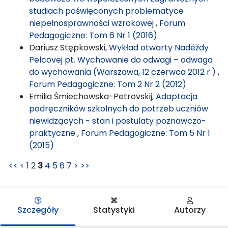
studiach poświęconych problematyce
niepełnosprawności wzrokowej
,
Forum
Pedagogiczne: Tom 6 Nr 1 (2016)
Dariusz Stępkowski,
Wykład otwarty Naděždy
Pelcovej pt. Wychowanie do odwagi – odwaga
do wychowania (Warszawa, 12 czerwca 2012 r.)
,
Forum Pedagogiczne: Tom 2 Nr 2 (2012)
Emilia Śmiechowska-Petrovskij,
Adaptacja
podręczników szkolnych do potrzeb uczniów
niewidzących - stan i postulaty poznawczo-
praktyczne
,
Forum Pedagogiczne: Tom 5 Nr 1
(2015)
<<
<
1
2
3
4
5
6
7
>
>>
Szczegóły
Statystyki
Autorzy