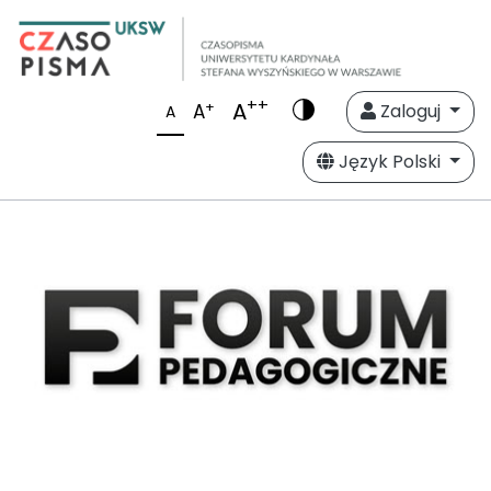
++
A
+
A
Zaloguj
A
Język Polski