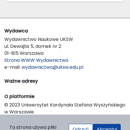
Wydawca
Wydawnictwo Naukowe UKSW
ul. Dewajtis 5, domek nr 2
01-815 Warszawa
Strona WWW Wydawnictwa
e-mail:
wydawnictwo@uksw.edu.pl
Ważne adresy
O platformie
© 2023 Uniwersytet Kardynała Stefana Wyszyńskiego
w Warszawie
Support & Customization by LIBCOM
Platform & Workflow by OJS/PKP
Ta strona używa pliki
Odrzuć
Akceptuj