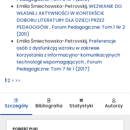
Emilia Śmiechowska-Petrovskij,
WEZWANIE DO
WŁASNEJ AKTYWNOŚCI W KONTEKŚCIE
DOBORU LITERATURY DLA DZIECI PRZEZ
PEDAGOGÓW
,
Forum Pedagogiczne: Tom 1 Nr 2
(2011)
Emilia Śmiechowska-Petrovskij,
Preferencje
osób z dysfunkcją wzroku w zakresie
korzystania z informacyjno-komunikacyjnych
technologii wspomagających
,
Forum
Pedagogiczne: Tom 7 Nr 1 (2017)
1
2
>
>>
Szczegóły
Bibliografia
Statystyki
Autorzy
POBIERZ PLIKI