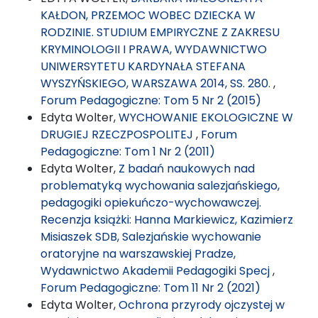
KAŁDON, PRZEMOC WOBEC DZIECKA W
RODZINIE. STUDIUM EMPIRYCZNE Z ZAKRESU
KRYMINOLOGII I PRAWA, WYDAWNICTWO
UNIWERSYTETU KARDYNAŁA STEFANA
WYSZYŃSKIEGO, WARSZAWA 2014, SS. 280.
,
Forum Pedagogiczne: Tom 5 Nr 2 (2015)
Edyta Wolter,
WYCHOWANIE EKOLOGICZNE W
DRUGIEJ RZECZPOSPOLITEJ
,
Forum
Pedagogiczne: Tom 1 Nr 2 (2011)
Edyta Wolter,
Z badań naukowych nad
problematyką wychowania salezjańskiego,
pedagogiki opiekuńczo-wychowawczej.
Recenzja książki: Hanna Markiewicz, Kazimierz
Misiaszek SDB, Salezjańskie wychowanie
oratoryjne na warszawskiej Pradze,
Wydawnictwo Akademii Pedagogiki Specj
,
Forum Pedagogiczne: Tom 11 Nr 2 (2021)
Edyta Wolter,
Ochrona przyrody ojczystej w