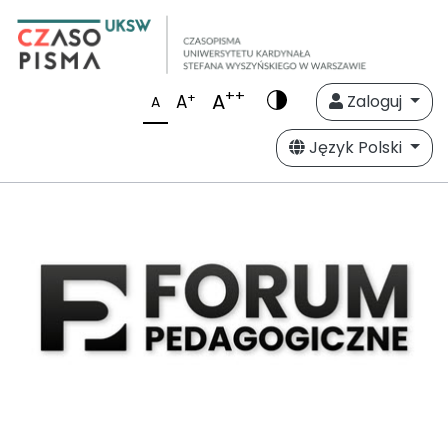
++
A
+
A
Zaloguj
A
Język Polski