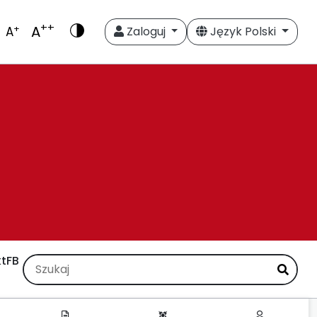
++
A
+
A
Zaloguj
Język Polski
t
FB