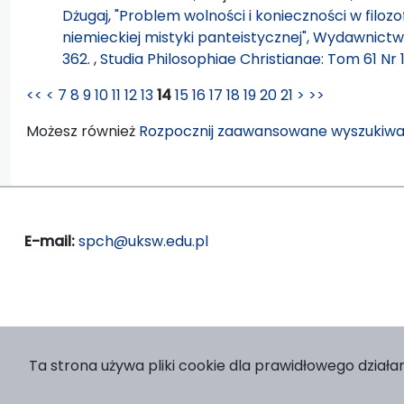
Dżugaj, "Problem wolności i konieczności w filozo
niemieckiej mistyki panteistycznej", Wydawnictwo
362.
,
Studia Philosophiae Christianae: Tom 61 Nr 
<<
<
7
8
9
10
11
12
13
14
15
16
17
18
19
20
21
>
>>
Możesz również
Rozpocznij zaawansowane wyszukiwa
E-mail:
spch@uksw.edu.pl
Ta strona używa pliki cookie dla prawidłowego działan