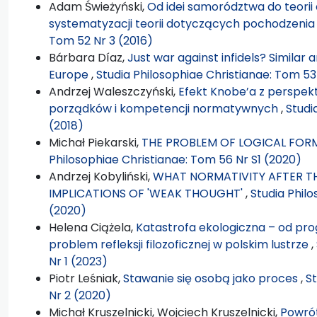
Adam Świeżyński,
Od idei samorództwa do teorii
systematyzacji teorii dotyczących pochodzenia
Tom 52 Nr 3 (2016)
Bárbara Díaz,
Just war against infidels? Simila
Europe
,
Studia Philosophiae Christianae: Tom 53
Andrzej Waleszczyński,
Efekt Knobe’a z perspek
porządków i kompetencji normatywnych
,
Studi
(2018)
Michał Piekarski,
THE PROBLEM OF LOGICAL FORM
Philosophiae Christianae: Tom 56 Nr S1 (2020)
Andrzej Kobyliński,
WHAT NORMATIVITY AFTER TH
IMPLICATIONS OF 'WEAK THOUGHT'
,
Studia Phil
(2020)
Helena Ciążela,
Katastrofa ekologiczna – od pro
problem refleksji filozoficznej w polskim lustrze
,
Nr 1 (2023)
Piotr Leśniak,
Stawanie się osobą jako proces
,
St
Nr 2 (2020)
Michał Kruszelnicki, Wojciech Kruszelnicki,
Powrót