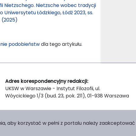
fii Nietzschego. Nietzsche wobec tradycji
 Uniwersytetu Łódzkiego, Łódź 2023, ss.
1 (2025)
nie podobieństw
dla tego artykułu.
Adres korespondencyjny redakcji:
UKSW w Warszawie - Instytut Filozofii, ul.
Wóycickiego 1/3 (bud. 23, pok. 211), 01-938 Warszawa
ia, aby korzystać w pełni z portalu należy zaakceptować p