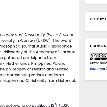
CITED BY /
losophy and Christianity. Past – Present
niversity in Warsaw (UKSW). The event
ilosophical journal Studia Philosophiae
LICENCJA
ian Philosophy of the Academy of Catholic
e gathered participants from
, Netherlands, Philippines, Poland,
Utwór dostę
he philosophy of religion and related
Bez utwor
ars representing various academic
ilosophy and Christianity from historical,
kceptowano do publikacji: 12/11/2025.