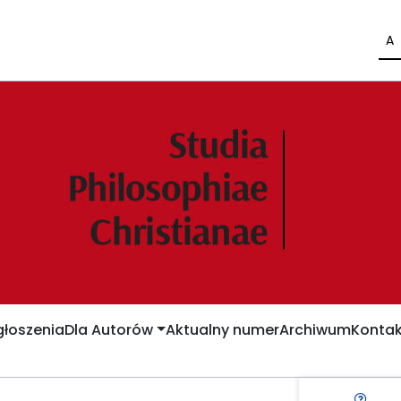
A
łoszenia
Dla Autorów
Aktualny numer
Archiwum
Kontak