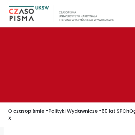
O czasopiśmie
Polityki Wydawnicze
60 lat SPCh
Og
X