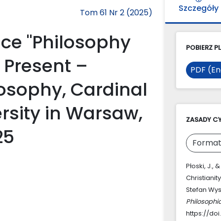
Szczegóły
Tom 61 Nr 2 (2025)
ce "Philosophy
POBIERZ PL
– Present –
PDF (En
ilosophy, Cardinal
rsity in Warsaw,
ZASADY C
25
Format
Płoski, J.,
Christianit
Stefan Wys
Philosophi
https://doi