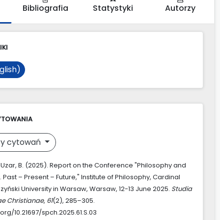
Bibliografia
Statystyki
Autorzy
IKI
glish)
YTOWANIA
y cytowań
 & Uzar, B. (2025). Report on the Conference "Philosophy and
y. Past – Present – Future," Institute of Philosophy, Cardinal
zyński University in Warsaw, Warsaw, 12-13 June 2025.
Studia
ae Christianae
,
61
(2), 285–305.
.org/10.21697/spch.2025.61.S.03