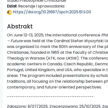
Studia Philosophiae Christianae
Dział:
Recenzje i sprawozdania
https://doi.org/10.21697/spch.2025.61.S.03
Abstrakt
On June 12-13, 2025, the international conference
Phi
– Future
was held at the Cardinal Stefan Wyszyński U
was organized to mark the 60th anniversary of the ph
Christianae, founded in 1965 at the Faculty of Christ
Theology in Warsaw (ATK, now UKSW). The conferenc
academic centers in Canada, Czech Republic, Denmark
Portugal, United Kingdom, and USA, who specialize in t
areas. The program included presentations by schol
traditions, all focusing on the relationship between ph
contemporary, and future-oriented perspectives.
----------------------------------------
Zgłoszono: 9/07/2025. Zrecenzowano: 25/10/2025. Zaa