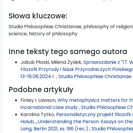
Słowa kluczowe:
Studia Philosophiae Christianae, philosophy of religio
science, history of philosophy
Inne teksty tego samego autora
Jakub Płoski, Milena Żydek,
Sprawozdanie z "17. W
Filozofii Przyrody i Nauk Przyrodniczych Polskie
13-16.06.2024 r.
,
Studia Philosophiae Christianae
Podobne artykuły
Finley I. Lawson,
Why metaphysics matters for t
incarnational case study
,
Studia Philosophiae Ch
Karolina Tytko,
Personalistyczny projekt filozof
Hołub, „Understanding the Person. Essays on the 
Lang, Berlin 2021, ss. 196 (rec.)
,
Studia Philosophi