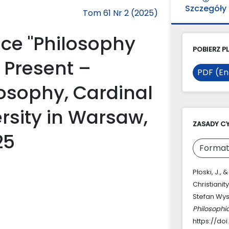
Szczegóły
Tom 61 Nr 2 (2025)
ce "Philosophy
POBIERZ PL
– Present –
PDF (En
ilosophy, Cardinal
rsity in Warsaw,
ZASADY C
25
Format
Płoski, J.,
Christianit
Stefan Wys
Philosophi
https://doi