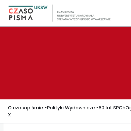
O czasopiśmie
Polityki Wydawnicze
60 lat SPCh
Og
X