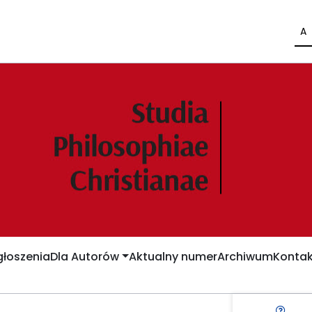
A
łoszenia
Dla Autorów
Aktualny numer
Archiwum
Kontak