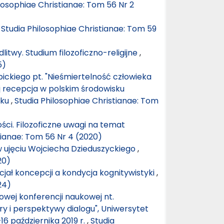
losophiae Christianae: Tom 56 Nr 2
,
Studia Philosophiae Christianae: Tom 59
twy. Studium filozoficzno-religijne
,
5)
ickiego pt. "Nieśmiertelność człowieka
ej recepcja w polskim środowisku
eku
,
Studia Philosophiae Christianae: Tom
ci. Filozoficzne uwagi na temat
tianae: Tom 56 Nr 4 (2020)
w ujęciu Wojciecha Dzieduszyckiego
,
20)
jał koncepcji a kondycja kognitywistyki
,
24)
wej konferencji naukowej nt.
ry i perspektywy dialogu", Uniwersytet
6 października 2019 r.
,
Studia