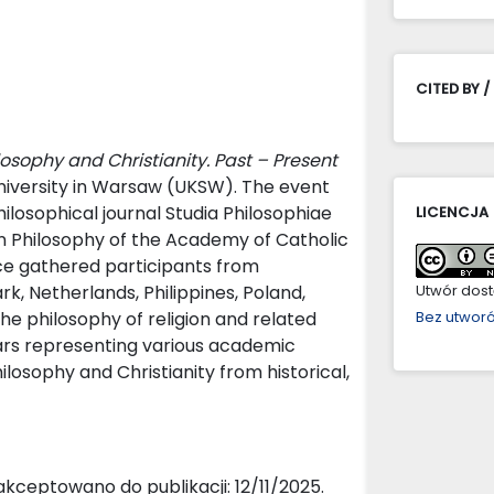
CITED BY /
losophy and Christianity. Past – Present
niversity in Warsaw (UKSW). The event
ilosophical journal Studia Philosophiae
LICENCJA
ian Philosophy of the Academy of Catholic
e gathered participants from
, Netherlands, Philippines, Poland,
Utwór dostę
he philosophy of religion and related
Bez utwor
ars representing various academic
ilosophy and Christianity from historical,
kceptowano do publikacji: 12/11/2025.