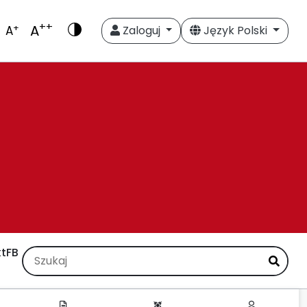
++
A
+
A
Zaloguj
Język Polski
t
FB