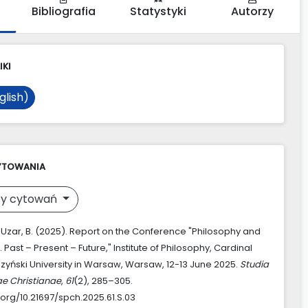
Bibliografia
Statystyki
Autorzy
IKI
glish)
YTOWANIA
y cytowań
 & Uzar, B. (2025). Report on the Conference "Philosophy and
y. Past – Present – Future," Institute of Philosophy, Cardinal
zyński University in Warsaw, Warsaw, 12-13 June 2025.
Studia
ae Christianae
,
61
(2), 285–305.
.org/10.21697/spch.2025.61.S.03