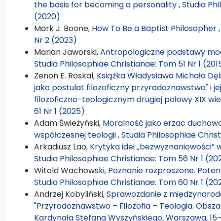
the basis for becoming a personality
,
Studia Phi
(2020)
Mark J. Boone,
How To Be a Baptist Philosopher
Nr 2 (2023)
Marian Jaworski,
Antropologiczne podstawy modli
Studia Philosophiae Christianae: Tom 51 Nr 1 (201
Zenon E. Roskal,
Książka Władysława Michała Dęb
jako postulat filozoficzny przyrodoznawstwa" i j
filozoficzno-teologicznym drugiej połowy XIX wi
61 Nr 1 (2025)
Adam Świeżyński,
Moralność jako erzac duchowoś
współczesnej teologii
,
Studia Philosophiae Chris
Arkadiusz Lao,
Krytyka idei „bezwyznaniowości” 
Studia Philosophiae Christianae: Tom 56 Nr 1 (20
Witold Wachowski,
Poznanie rozproszone. Potenc
Studia Philosophiae Christianae: Tom 60 Nr 1 (20
Andrzej Kobyliński,
Sprawozdanie z międzynarodo
"Przyrodoznawstwo – Filozofia – Teologia. Obsza
Kardynała Stefana Wyszyńskiego, Warszawa, 15–1