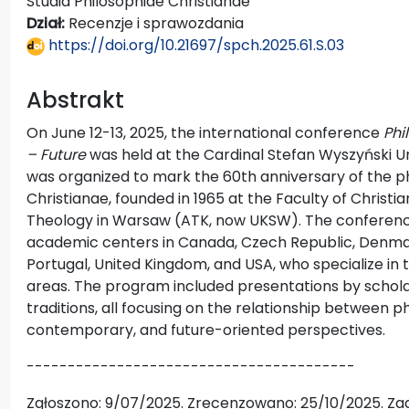
Studia Philosophiae Christianae
Dział:
Recenzje i sprawozdania
https://doi.org/10.21697/spch.2025.61.S.03
Abstrakt
On June 12-13, 2025, the international conference
Phi
– Future
was held at the Cardinal Stefan Wyszyński U
was organized to mark the 60th anniversary of the ph
Christianae, founded in 1965 at the Faculty of Christ
Theology in Warsaw (ATK, now UKSW). The conferenc
academic centers in Canada, Czech Republic, Denmark
Portugal, United Kingdom, and USA, who specialize in t
areas. The program included presentations by schol
traditions, all focusing on the relationship between ph
contemporary, and future-oriented perspectives.
----------------------------------------
Zgłoszono: 9/07/2025. Zrecenzowano: 25/10/2025. Zaa