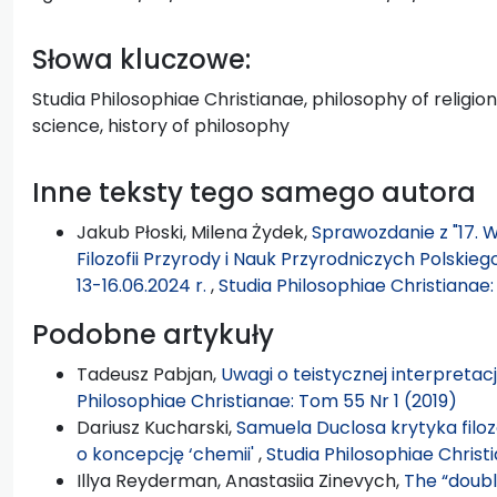
Słowa kluczowe:
Studia Philosophiae Christianae, philosophy of religio
science, history of philosophy
Inne teksty tego samego autora
Jakub Płoski, Milena Żydek,
Sprawozdanie z "17. W
Filozofii Przyrody i Nauk Przyrodniczych Polskie
13-16.06.2024 r.
,
Studia Philosophiae Christianae
Podobne artykuły
Tadeusz Pabjan,
Uwagi o teistycznej interpretac
Philosophiae Christianae: Tom 55 Nr 1 (2019)
Dariusz Kucharski,
Samuela Duclosa krytyka filoz
o koncepcję ‘chemii'
,
Studia Philosophiae Christ
Illya Reyderman, Anastasiia Zinevych,
The “doubl