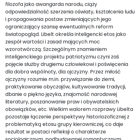
filozofa jako awangarda narodu, ciąży
odpowiedzialność szerzenia oświaty, kształcenia ludu
i propagowania postaw zmieniających jego
ograniczający szansę ewentualnych reform
światopogląd. Libelt określa inteligencki etos jako
zespół wartości i zasad mających moc
wzorotwórczą. Szczególnym znamieniem
inteligenckiego projektu patriotyzmu czyni zaś
pojęcie służby drugiemu człowiekowi i poświęcenia
dla dobra wspólnoty, dla ojczyzny. Przez miłość
ojczyzny rozumie m.in. przywiązanie do ziemi,
praktykowanie obyczajów, kultywowanie tradycji,
dbanie o piękno języka, znajomość narodowej
literatury, poszanowanie praw i obywatelskich
obowiązków, etc. Wielkim walorem rozprawy Libelta
pozostaje łączenie perspektywy historiozoficznej z
problematyką etosu grupy kierowniczej, co daje
rezultat w postaci refleksji o charakterze
socjologicznym, podbudowanej romantycznym