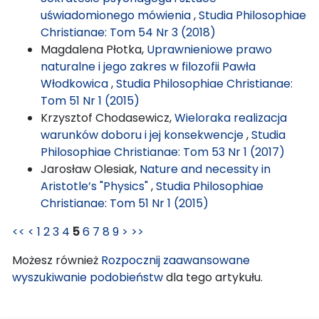
uświadomionego mówienia
,
Studia Philosophiae
Christianae: Tom 54 Nr 3 (2018)
Magdalena Płotka,
Uprawnieniowe prawo
naturalne i jego zakres w filozofii Pawła
Włodkowica
,
Studia Philosophiae Christianae:
Tom 51 Nr 1 (2015)
Krzysztof Chodasewicz,
Wieloraka realizacja
warunków doboru i jej konsekwencje
,
Studia
Philosophiae Christianae: Tom 53 Nr 1 (2017)
Jarosław Olesiak,
Nature and necessity in
Aristotle’s "Physics"
,
Studia Philosophiae
Christianae: Tom 51 Nr 1 (2015)
<<
<
1
2
3
4
5
6
7
8
9
>
>>
Możesz również
Rozpocznij zaawansowane
wyszukiwanie podobieństw
dla tego artykułu.