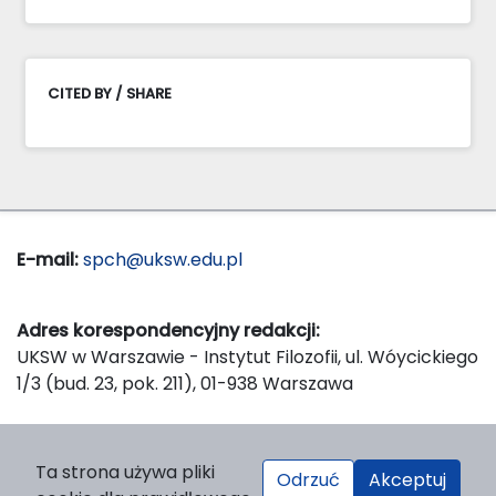
CITED BY / SHARE
E-mail:
spch@uksw.edu.pl
Adres korespondencyjny redakcji:
UKSW w Warszawie - Instytut Filozofii, ul. Wóycickiego
1/3 (bud. 23, pok. 211), 01-938 Warszawa
Wydawca:
Ta strona używa pliki
Odrzuć
Akceptuj
Wydawnictwo Naukowe UKSW, ul. Dewajtis 5, domek