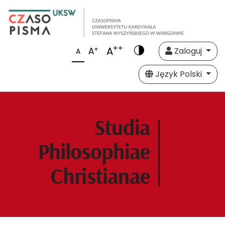
++
A
+
A
Zaloguj
A
Język Polski