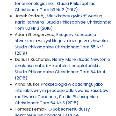
fenomenologicznej
,
Studia Philosophiae
Christianae: Tom 53 Nr 2 (2017)
Jacek Rodzeń,
„Mieszkańcy gwiazd” według
Karla Rahnera
,
Studia Philosophiae Christianae:
Tom 52 Nr 3 (2016)
Adam Grzegorzyca,
Eriugeny koncepcja
stworzenia wszystkiego z niczego w człowieku
,
Studia Philosophiae Christianae: Tom 55 Nr 1
(2019)
Dariusz Kucharski,
Henry More i Isaac Newton o
działaniu materii – kontekst neoplatoński
,
Studia Philosophiae Christianae: Tom 54 Nr 4
(2018)
Anna Musioł,
Prakseologia w coachingu jako
interaktywnym procesie odkrywania zasobów i
możliwości Coachee
,
Studia Philosophiae
Christianae: Tom 54 Nr 3 (2018)
Tomasz Femiak,
O uobecnieniu duszy,
Sokratesie psychagogu i sztuce