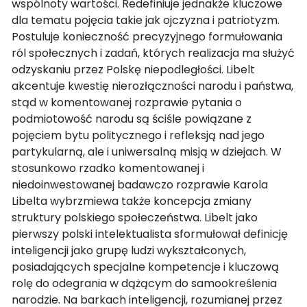
wspólnoty wartości. Redefiniuje jednakże kluczowe
dla tematu pojęcia takie jak ojczyzna i patriotyzm.
Postuluje konieczność precyzyjnego formułowania
ról społecznych i zadań, których realizacja ma służyć
odzyskaniu przez Polskę niepodległości. Libelt
akcentuje kwestię nierozłączności narodu i państwa,
stąd w komentowanej rozprawie pytania o
podmiotowość narodu są ściśle powiązane z
pojęciem bytu politycznego i refleksją nad jego
partykularną, ale i uniwersalną misją w dziejach. W
stosunkowo rzadko komentowanej i
niedoinwestowanej badawczo rozprawie Karola
Libelta wybrzmiewa także koncepcja zmiany
struktury polskiego społeczeństwa. Libelt jako
pierwszy polski intelektualista sformułował definicję
inteligencji jako grupę ludzi wykształconych,
posiadających specjalne kompetencje i kluczową
rolę do odegrania w dążącym do samookreślenia
narodzie. Na barkach inteligencji, rozumianej przez