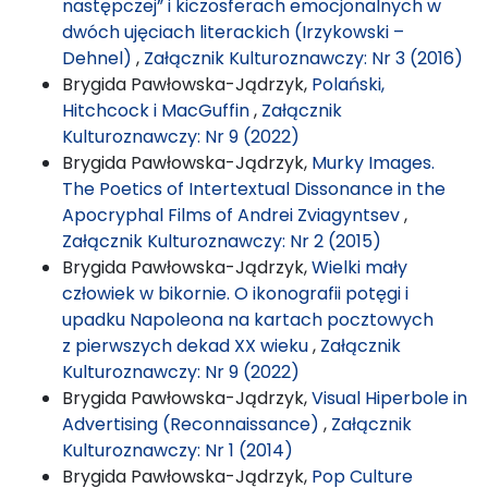
następczej” i kiczosferach emocjonalnych w
dwóch ujęciach literackich (Irzykowski –
Dehnel)
,
Załącznik Kulturoznawczy: Nr 3 (2016)
Brygida Pawłowska-Jądrzyk,
Polański,
Hitchcock i MacGuffin
,
Załącznik
Kulturoznawczy: Nr 9 (2022)
Brygida Pawłowska-Jądrzyk,
Murky Images.
The Poetics of Intertextual Dissonance in the
Apocryphal Films of Andrei Zviagyntsev
,
Załącznik Kulturoznawczy: Nr 2 (2015)
Brygida Pawłowska-Jądrzyk,
Wielki mały
człowiek w bikornie. O ikonografii potęgi i
upadku Napoleona na kartach pocztowych
z pierwszych dekad XX wieku
,
Załącznik
Kulturoznawczy: Nr 9 (2022)
Brygida Pawłowska-Jądrzyk,
Visual Hiperbole in
Advertising (Reconnaissance)
,
Załącznik
Kulturoznawczy: Nr 1 (2014)
Brygida Pawłowska-Jądrzyk,
Pop Culture