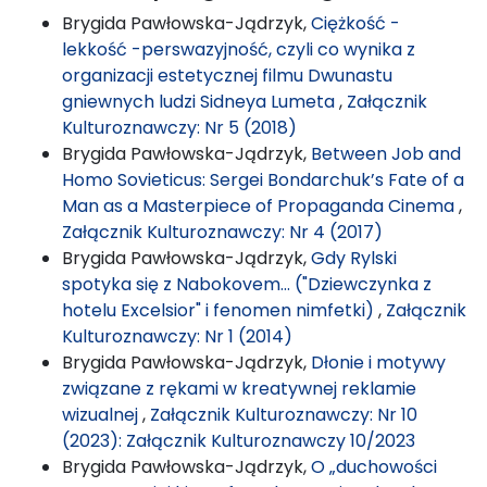
Brygida Pawłowska-Jądrzyk,
Ciężkość -
lekkość -perswazyjność, czyli co wynika z
organizacji estetycznej filmu Dwunastu
gniewnych ludzi Sidneya Lumeta
,
Załącznik
Kulturoznawczy: Nr 5 (2018)
Brygida Pawłowska-Jądrzyk,
Between Job and
Homo Sovieticus: Sergei Bondarchuk’s Fate of a
Man as a Masterpiece of Propaganda Cinema
,
Załącznik Kulturoznawczy: Nr 4 (2017)
Brygida Pawłowska-Jądrzyk,
Gdy Rylski
spotyka się z Nabokovem… ("Dziewczynka z
hotelu Excelsior" i fenomen nimfetki)
,
Załącznik
Kulturoznawczy: Nr 1 (2014)
Brygida Pawłowska-Jądrzyk,
Dłonie i motywy
związane z rękami w kreatywnej reklamie
wizualnej
,
Załącznik Kulturoznawczy: Nr 10
(2023): Załącznik Kulturoznawczy 10/2023
Brygida Pawłowska-Jądrzyk,
O „duchowości