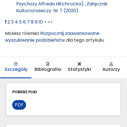
Psychozy Alfreda Hitchcocka)
,
Załącznik
Kulturoznawczy: Nr 7 (2020)
1
2
3
4
5
6
7
8
9
10
>
>>
Możesz również
Rozpocznij zaawansowane
wyszukiwanie podobieństw
dla tego artykułu.
Szczegóły
Bibliografia
Statystyki
Autorzy
POBIERZ PLIKI
PDF