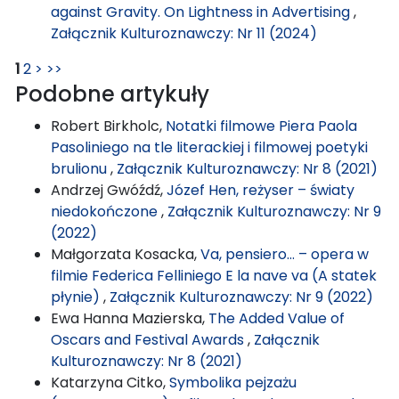
against Gravity. On Lightness in Advertising
,
Załącznik Kulturoznawczy: Nr 11 (2024)
1
2
>
>>
Podobne artykuły
Robert Birkholc,
Notatki filmowe Piera Paola
Pasoliniego na tle literackiej i filmowej poetyki
brulionu
,
Załącznik Kulturoznawczy: Nr 8 (2021)
Andrzej Gwóźdź,
Józef Hen, reżyser – światy
niedokończone
,
Załącznik Kulturoznawczy: Nr 9
(2022)
Małgorzata Kosacka,
Va, pensiero… – opera w
filmie Federica Felliniego E la nave va (A statek
płynie)
,
Załącznik Kulturoznawczy: Nr 9 (2022)
Ewa Hanna Mazierska,
The Added Value of
Oscars and Festival Awards
,
Załącznik
Kulturoznawczy: Nr 8 (2021)
Katarzyna Citko,
Symbolika pejzażu