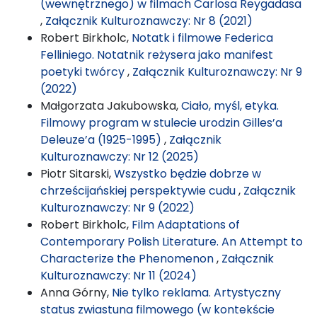
(wewnętrznego) w filmach Carlosa Reygadasa
,
Załącznik Kulturoznawczy: Nr 8 (2021)
Robert Birkholc,
Notatk i filmowe Federica
Felliniego. Notatnik reżysera jako manifest
poetyki twórcy
,
Załącznik Kulturoznawczy: Nr 9
(2022)
Małgorzata Jakubowska,
Ciało, myśl, etyka.
Filmowy program w stulecie urodzin Gilles’a
Deleuze’a (1925-1995)
,
Załącznik
Kulturoznawczy: Nr 12 (2025)
Piotr Sitarski,
Wszystko będzie dobrze w
chrześcijańskiej perspektywie cudu
,
Załącznik
Kulturoznawczy: Nr 9 (2022)
Robert Birkholc,
Film Adaptations of
Contemporary Polish Literature. An Attempt to
Characterize the Phenomenon
,
Załącznik
Kulturoznawczy: Nr 11 (2024)
Anna Górny,
Nie tylko reklama. Artystyczny
status zwiastuna filmowego (w kontekście