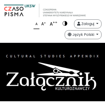
++
A
+
A
Zaloguj
A
Język Polski