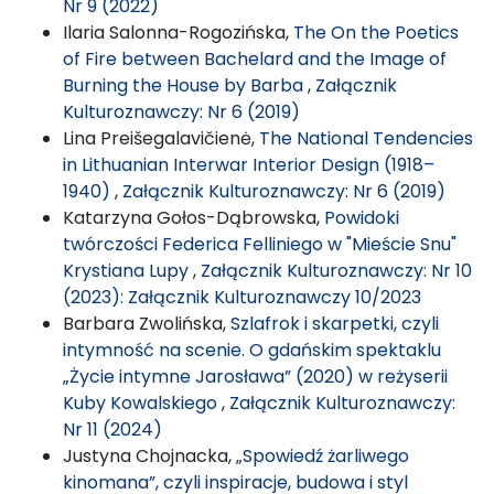
Nr 9 (2022)
Ilaria Salonna-Rogozińska,
The On the Poetics
of Fire between Bachelard and the Image of
Burning the House by Barba
,
Załącznik
Kulturoznawczy: Nr 6 (2019)
Lina Preišegalavičienė,
The National Tendencies
in Lithuanian Interwar Interior Design (1918–
1940)
,
Załącznik Kulturoznawczy: Nr 6 (2019)
Katarzyna Gołos-Dąbrowska,
Powidoki
twórczości Federica Felliniego w "Mieście Snu"
Krystiana Lupy
,
Załącznik Kulturoznawczy: Nr 10
(2023): Załącznik Kulturoznawczy 10/2023
Barbara Zwolińska,
Szlafrok i skarpetki, czyli
intymność na scenie. O gdańskim spektaklu
„Życie intymne Jarosława” (2020) w reżyserii
Kuby Kowalskiego
,
Załącznik Kulturoznawczy:
Nr 11 (2024)
Justyna Chojnacka,
„Spowiedź żarliwego
kinomana”, czyli inspiracje, budowa i styl