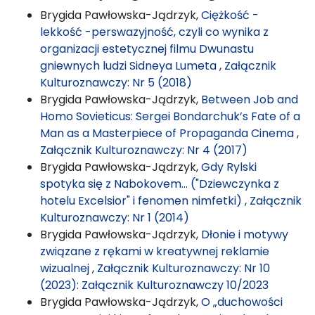
Brygida Pawłowska-Jądrzyk,
Ciężkość -
lekkość -perswazyjność, czyli co wynika z
organizacji estetycznej filmu Dwunastu
gniewnych ludzi Sidneya Lumeta
,
Załącznik
Kulturoznawczy: Nr 5 (2018)
Brygida Pawłowska-Jądrzyk,
Between Job and
Homo Sovieticus: Sergei Bondarchuk’s Fate of a
Man as a Masterpiece of Propaganda Cinema
,
Załącznik Kulturoznawczy: Nr 4 (2017)
Brygida Pawłowska-Jądrzyk,
Gdy Rylski
spotyka się z Nabokovem… ("Dziewczynka z
hotelu Excelsior" i fenomen nimfetki)
,
Załącznik
Kulturoznawczy: Nr 1 (2014)
Brygida Pawłowska-Jądrzyk,
Dłonie i motywy
związane z rękami w kreatywnej reklamie
wizualnej
,
Załącznik Kulturoznawczy: Nr 10
(2023): Załącznik Kulturoznawczy 10/2023
Brygida Pawłowska-Jądrzyk,
O „duchowości