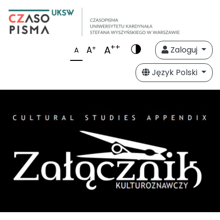
++
A
+
A
Zaloguj
A
Język Polski