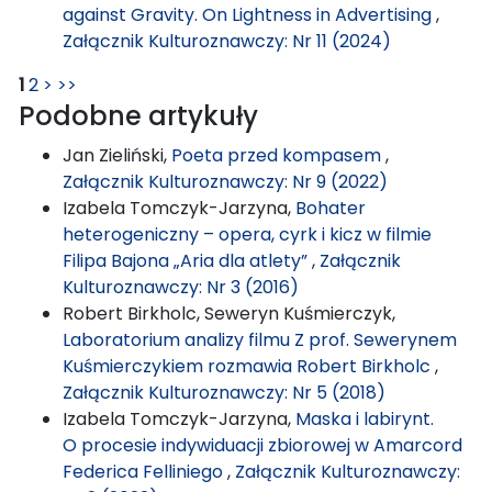
against Gravity. On Lightness in Advertising
,
Załącznik Kulturoznawczy: Nr 11 (2024)
1
2
>
>>
Podobne artykuły
Jan Zieliński,
Poeta przed kompasem
,
Załącznik Kulturoznawczy: Nr 9 (2022)
Izabela Tomczyk-Jarzyna,
Bohater
heterogeniczny – opera, cyrk i kicz w filmie
Filipa Bajona „Aria dla atlety”
,
Załącznik
Kulturoznawczy: Nr 3 (2016)
Robert Birkholc, Seweryn Kuśmierczyk,
Laboratorium analizy filmu Z prof. Sewerynem
Kuśmierczykiem rozmawia Robert Birkholc
,
Załącznik Kulturoznawczy: Nr 5 (2018)
Izabela Tomczyk-Jarzyna,
Maska i labirynt.
O procesie indywiduacji zbiorowej w Amarcord
Federica Felliniego
,
Załącznik Kulturoznawczy: