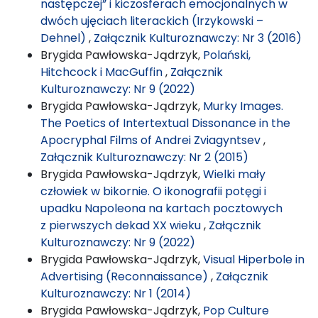
następczej” i kiczosferach emocjonalnych w
dwóch ujęciach literackich (Irzykowski –
Dehnel)
,
Załącznik Kulturoznawczy: Nr 3 (2016)
Brygida Pawłowska-Jądrzyk,
Polański,
Hitchcock i MacGuffin
,
Załącznik
Kulturoznawczy: Nr 9 (2022)
Brygida Pawłowska-Jądrzyk,
Murky Images.
The Poetics of Intertextual Dissonance in the
Apocryphal Films of Andrei Zviagyntsev
,
Załącznik Kulturoznawczy: Nr 2 (2015)
Brygida Pawłowska-Jądrzyk,
Wielki mały
człowiek w bikornie. O ikonografii potęgi i
upadku Napoleona na kartach pocztowych
z pierwszych dekad XX wieku
,
Załącznik
Kulturoznawczy: Nr 9 (2022)
Brygida Pawłowska-Jądrzyk,
Visual Hiperbole in
Advertising (Reconnaissance)
,
Załącznik
Kulturoznawczy: Nr 1 (2014)
Brygida Pawłowska-Jądrzyk,
Pop Culture