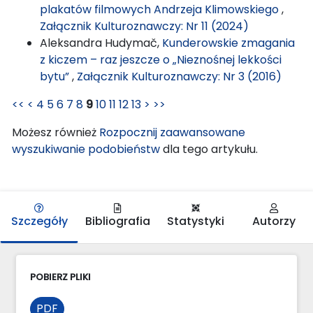
plakatów filmowych Andrzeja Klimowskiego
,
Załącznik Kulturoznawczy: Nr 11 (2024)
Aleksandra Hudymač,
Kunderowskie zmagania
z kiczem – raz jeszcze o „Nieznośnej lekkości
bytu”
,
Załącznik Kulturoznawczy: Nr 3 (2016)
<<
<
4
5
6
7
8
9
10
11
12
13
>
>>
Możesz również
Rozpocznij zaawansowane
wyszukiwanie podobieństw
dla tego artykułu.
Szczegóły
Bibliografia
Statystyki
Autorzy
POBIERZ PLIKI
PDF