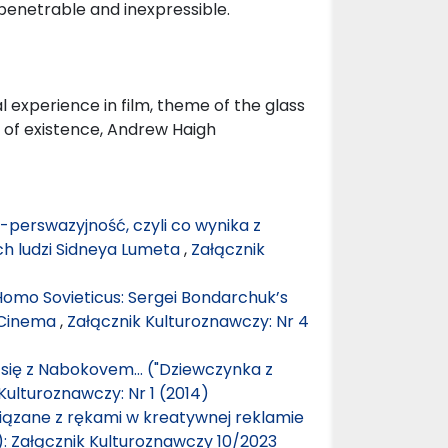
mpenetrable and inexpressible.
al experience in film, theme of the glass
e of existence, Andrew Haigh
 -perswazyjność, czyli co wynika z
ch ludzi Sidneya Lumeta
,
Załącznik
omo Sovieticus: Sergei Bondarchuk’s
 Cinema
,
Załącznik Kulturoznawczy: Nr 4
 się z Nabokovem… ("Dziewczynka z
Kulturoznawczy: Nr 1 (2014)
iązane z rękami w kreatywnej reklamie
): Załącznik Kulturoznawczy 10/2023