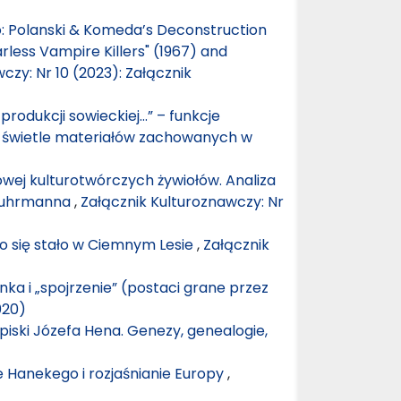
 Polanski & Komeda’s Deconstruction
rless Vampire Killers" (1967) and
czy: Nr 10 (2023): Załącznik
produkcji sowieckiej…” – funkcje
 w świetle materiałów zachowanych w
owej kulturotwórczych żywiołów. Analiza
 Luhrmanna
,
Załącznik Kulturoznawczy: Nr
 co się stało w Ciemnym Lesie
,
Załącznik
nka i „spojrzenie” (postaci grane przez
020)
apiski Józefa Hena. Genezy, genealogie,
e Hanekego i rozjaśnianie Europy
,