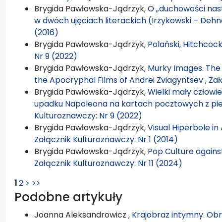
Brygida Pawłowska-Jądrzyk,
O „duchowości nas
w dwóch ujęciach literackich (Irzykowski – Dehn
(2016)
Brygida Pawłowska-Jądrzyk,
Polański, Hitchcoc
Nr 9 (2022)
Brygida Pawłowska-Jądrzyk,
Murky Images. The 
the Apocryphal Films of Andrei Zviagyntsev
,
Zał
Brygida Pawłowska-Jądrzyk,
Wielki mały człowiek
upadku Napoleona na kartach pocztowych z pi
Kulturoznawczy: Nr 9 (2022)
Brygida Pawłowska-Jądrzyk,
Visual Hiperbole i
Załącznik Kulturoznawczy: Nr 1 (2014)
Brygida Pawłowska-Jądrzyk,
Pop Culture against
Załącznik Kulturoznawczy: Nr 11 (2024)
1
2
>
>>
Podobne artykuły
Joanna Aleksandrowicz ,
Krajobraz intymny. Obr