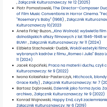
,
Załącznik Kulturoznawczy: Nr 12 (2025)
Piotr Pomostowski,
The Director–Composer Duo:
of Film Music Conventions in Horror Cinema. "Fea
"Rosemary’s Baby" (1968)
,
Załącznik Kulturoznaw
Kulturoznawczy 10/2023
Aneta Firlej-Buzon,
„Kino Wolność wyświetla film 
dolnośląskich afiszy filmowych z lat 1946-1948
BUWr
,
Załącznik Kulturoznawczy: Nr 11 (2024)
Elżbieta Stachowiak-Dudzik,
Wokół estetyki film
wybranych kadrów z filmu „Romeo i Julia" Baza
11 (2024)
Jacek Kopciński,
Praca na materii i duchu, czyli
Kulturoznawczy: Nr 9 (2022)
Iwona Kolasińska-Pasterczyk,
Hitchcock, blondy
Grace Kelly)
,
Załącznik Kulturoznawczy: Nr 7 (2
Bartosz Dąbrowski,
Dziennik jako forma życia. Z
archiwa
,
Załącznik Kulturoznawczy: Nr 9 (2022)
Konrad Wojnowski,
Happy End, czyli zaciemniani
Załącznik Kulturoznawczy: Nr 6 (2019)