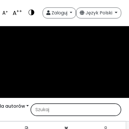
++
A
+
A
Zaloguj
Język Polski
la autorów