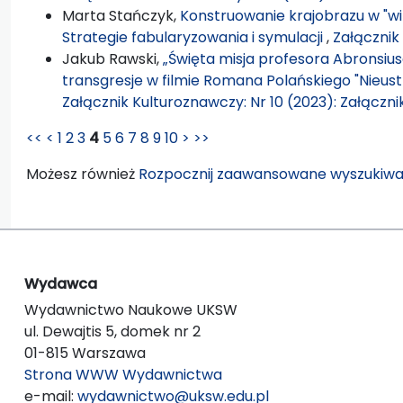
Marta Stańczyk,
Konstruowanie krajobrazu w "wild
Strategie fabularyzowania i symulacji
,
Załącznik
Jakub Rawski,
„Święta misja profesora Abronsius
transgresje w filmie Romana Polańskiego "Nie
Załącznik Kulturoznawczy: Nr 10 (2023): Załączn
<<
<
1
2
3
4
5
6
7
8
9
10
>
>>
Możesz również
Rozpocznij zaawansowane wyszukiwa
Wydawca
Wydawnictwo Naukowe UKSW
ul. Dewajtis 5, domek nr 2
01-815 Warszawa
Strona WWW Wydawnictwa
e-mail:
wydawnictwo@uksw.edu.pl