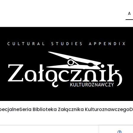
A
pecjalne
Seria Biblioteka Załącznika Kulturoznawczego
D