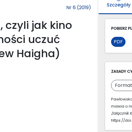
Szczegóły
Nr 6 (2019)
 czyli jak kino
POBIERZ PL
ności uczuć
PDF
rew Haigha)
ZASADY C
Format
Pawłowska-J
mawia o ni
Załącznik 
https://doi