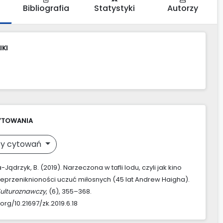
Bibliografia
Statystyki
Autorzy
IKI
YTOWANIA
y cytowań
ądrzyk, B. (2019). Narzeczona w tafli lodu, czyli jak kino
eprzeniknioności uczuć miłosnych (45 lat Andrew Haigha).
Kulturoznawczy
, (6), 355–368.
.org/10.21697/zk.2019.6.18