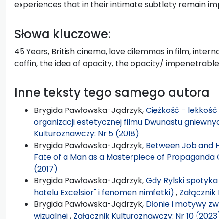
experiences that in their intimate subtlety remain i
Słowa kluczowe:
45 Years, British cinema, love dilemmas in film, intern
coffin, the idea of opacity, the opacity/ impenetrabl
Inne teksty tego samego autora
Brygida Pawłowska-Jądrzyk,
Ciężkość - lekkość
organizacji estetycznej filmu Dwunastu gniewny
Kulturoznawczy: Nr 5 (2018)
Brygida Pawłowska-Jądrzyk,
Between Job and H
Fate of a Man as a Masterpiece of Propaganda
(2017)
Brygida Pawłowska-Jądrzyk,
Gdy Rylski spotyka
hotelu Excelsior" i fenomen nimfetki)
,
Załącznik 
Brygida Pawłowska-Jądrzyk,
Dłonie i motywy zw
wizualnej
,
Załącznik Kulturoznawczy: Nr 10 (2023