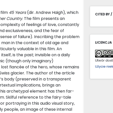
 film
45 Years
(dir. Andrew Haigh), which
CITED BY /
her Country
. The film presents an
complexity of feelings of love, constantly
nd exclusiveness, and the fear of
sense of failure). Inscribing the problem
 a man in the context of old age and
LICENCJA
ularly valuable in this film. An
tself, is the past; invisible on a daily
conic (though only imaginary)
Utwór dostę
, lost fiancée of the hero, whose remains
Użycie ni
wiss glacier. The author of the article
’s body (preserved in a transparent
rtextual implications, brings an
 this archetypal element has then far-
. Skilful reference to the fairy-tale
or portraying in this audio visual story,
y people, an image of these internal