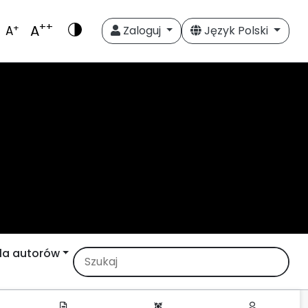
++
A
+
A
Zaloguj
Język Polski
la autorów