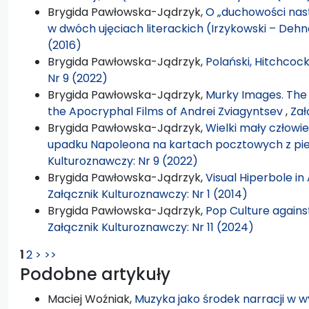
Brygida Pawłowska-Jądrzyk,
O „duchowości nas
w dwóch ujęciach literackich (Irzykowski – Dehn
(2016)
Brygida Pawłowska-Jądrzyk,
Polański, Hitchcoc
Nr 9 (2022)
Brygida Pawłowska-Jądrzyk,
Murky Images. The 
the Apocryphal Films of Andrei Zviagyntsev
,
Zał
Brygida Pawłowska-Jądrzyk,
Wielki mały człowiek
upadku Napoleona na kartach pocztowych z pi
Kulturoznawczy: Nr 9 (2022)
Brygida Pawłowska-Jądrzyk,
Visual Hiperbole i
Załącznik Kulturoznawczy: Nr 1 (2014)
Brygida Pawłowska-Jądrzyk,
Pop Culture against
Załącznik Kulturoznawczy: Nr 11 (2024)
1
2
>
>>
Podobne artykuły
Maciej Woźniak,
Muzyka jako środek narracji w