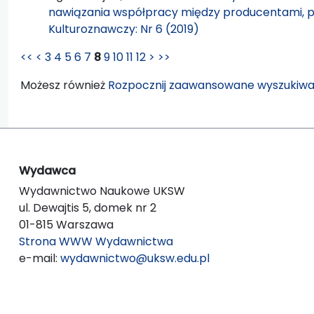
nawiązania współpracy między producentami, p
Kulturoznawczy: Nr 6 (2019)
<<
<
3
4
5
6
7
8
9
10
11
12
>
>>
Możesz również
Rozpocznij zaawansowane wyszukiwa
Wydawca
Wydawnictwo Naukowe UKSW
ul. Dewajtis 5, domek nr 2
01-815 Warszawa
Strona WWW Wydawnictwa
e-mail:
wydawnictwo@uksw.edu.pl