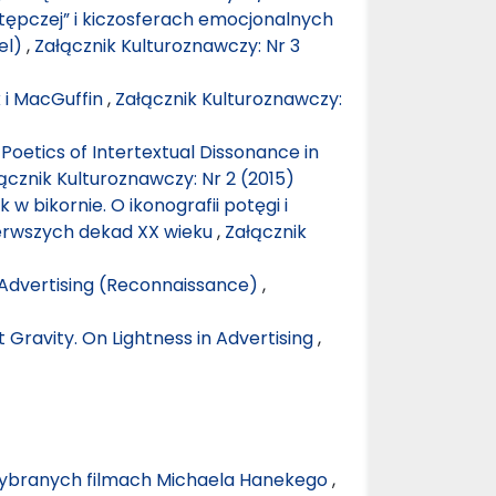
tępczej” i kiczosferach emocjonalnych
el)
,
Załącznik Kulturoznawczy: Nr 3
k i MacGuffin
,
Załącznik Kulturoznawczy:
Poetics of Intertextual Dissonance in
ącznik Kulturoznawczy: Nr 2 (2015)
 w bikornie. O ikonografii potęgi i
erwszych dekad XX wieku
,
Załącznik
n Advertising (Reconnaissance)
,
 Gravity. On Lightness in Advertising
,
 wybranych filmach Michaela Hanekego
,