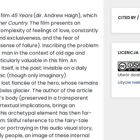
 film
45 Years
(dir. Andrew Haigh), which
CITED BY /
her Country
. The film presents an
complexity of feelings of love, constantly
nd exclusiveness, and the fear of
sense of failure). Inscribing the problem
 a man in the context of old age and
LICENCJA
ularly valuable in this film. An
tself, is the past; invisible on a daily
conic (though only imaginary)
Utwór dostę
, lost fiancée of the hero, whose remains
Użycie ni
wiss glacier. The author of the article
’s body (preserved in a transparent
rtextual implications, brings an
 this archetypal element has then far-
. Skilful reference to the fairy-tale
or portraying in this audio visual story,
y people, an image of these internal