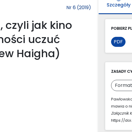
Szczegóły
Nr 6 (2019)
 czyli jak kino
POBIERZ PL
ności uczuć
PDF
rew Haigha)
ZASADY C
Format
Pawłowska-J
mawia o ni
Załącznik 
https://doi