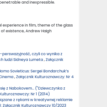
mpenetrable and inexpressible.
al experience in film, theme of the glass
e of existence, Andrew Haigh
 -perswazyjność, czyli co wynika z
ch ludzi Sidneya Lumeta
,
Załącznik
omo Sovieticus: Sergei Bondarchuk’s
 Cinema
,
Załącznik Kulturoznawczy: Nr 4
 się z Nabokovem… ("Dziewczynka z
Kulturoznawczy: Nr 1 (2014)
iązane z rękami w kreatywnej reklamie
): Załącznik Kulturoznawczy 10/2023