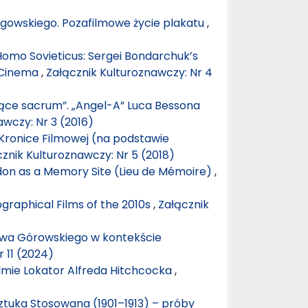
Pągowskiego. Pozafilmowe życie plakatu
,
omo Sovieticus: Sergei Bondarchuk’s
 Cinema
,
Załącznik Kulturoznawczy: Nr 4
ujące sacrum”. „Angel-A” Luca Bessona
awczy: Nr 3 (2016)
 Kronice Filmowej (na podstawie
znik Kulturoznawczy: Nr 5 (2018)
don as a Memory Site (Lieu de Mémoire)
,
ographical Films of the 2010s
,
Załącznik
awa Górowskiego w kontekście
 11 (2024)
 filmie Lokator Alfreda Hitchcocka
,
ztuka Stosowana (1901–1913) – próby