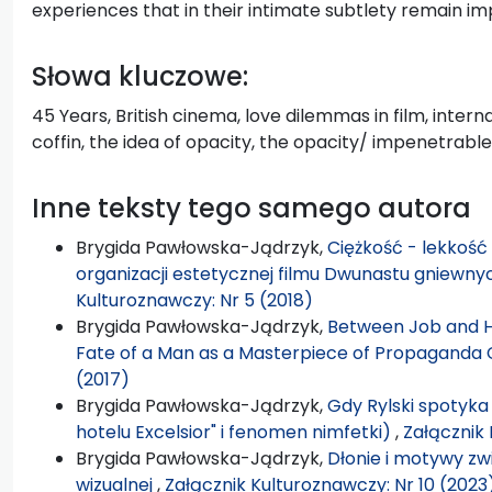
experiences that in their intimate subtlety remain i
Słowa kluczowe:
45 Years, British cinema, love dilemmas in film, intern
coffin, the idea of opacity, the opacity/ impenetrabl
Inne teksty tego samego autora
Brygida Pawłowska-Jądrzyk,
Ciężkość - lekkość
organizacji estetycznej filmu Dwunastu gniewny
Kulturoznawczy: Nr 5 (2018)
Brygida Pawłowska-Jądrzyk,
Between Job and H
Fate of a Man as a Masterpiece of Propaganda
(2017)
Brygida Pawłowska-Jądrzyk,
Gdy Rylski spotyka
hotelu Excelsior" i fenomen nimfetki)
,
Załącznik 
Brygida Pawłowska-Jądrzyk,
Dłonie i motywy zw
wizualnej
,
Załącznik Kulturoznawczy: Nr 10 (2023