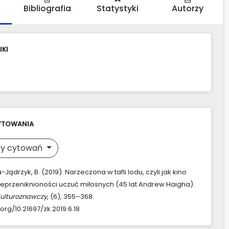
Bibliografia
Statystyki
Autorzy
IKI
YTOWANIA
y cytowań
ądrzyk, B. (2019). Narzeczona w tafli lodu, czyli jak kino
eprzeniknioności uczuć miłosnych (45 lat Andrew Haigha).
Kulturoznawczy
, (6), 355–368.
.org/10.21697/zk.2019.6.18