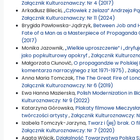
Załącznik Kulturoznawczy: Nr 4 (2017)
Arkadiusz Bilecki,
„Człowiek z żelaza” Andrzeja 
Załącznik Kulturoznawczy: Nr 11 (2024)
Brygida Pawłowska-Jądrzyk,
Between Job and H
Fate of a Man as a Masterpiece of Propaganda
(2017)
Monika Jazownik,
„Wielkie uproszczenie” i „dryf
jako popkulturowy apokryf
,
Załącznik Kulturozn
Małgorzata Ciunovič,
O propagandzie w Polskiej
komentarza narracyjnego z lat 1971-1975)
,
Załąc
Anna Maria Tomczak,
The The Great Fire of Lon
Załącznik Kulturoznawczy: Nr 6 (2019)
Ewa Hanna Mazierska,
Polish Modernization in Bi
Kulturoznawczy: Nr 9 (2022)
Katarzyna Górowska,
Plakaty filmowe Mieczysł
twórczości artysty
,
Załącznik Kulturoznawczy: Nr
Izabela Tomczyk-Jarzyna,
Twarz i (jej) brak. O
Załącznik Kulturoznawczy: Nr 7 (2020)
Agata Wójcik,
Działalność Towarzystwa Polska S