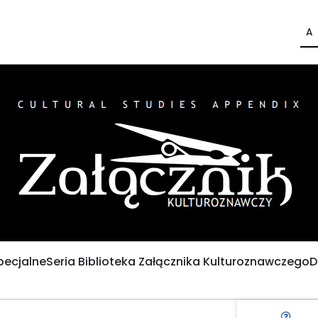
A
pecjalne
Seria Biblioteka Załącznika Kulturoznawczego
D