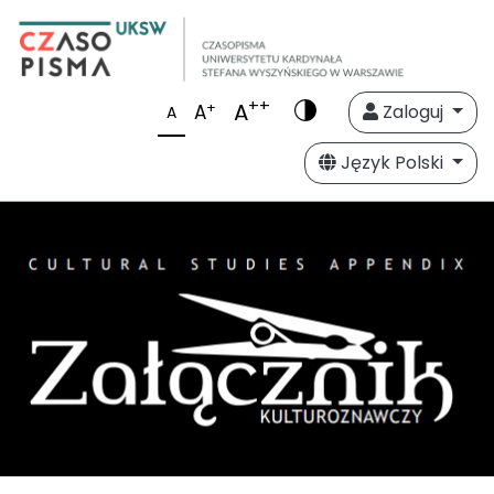
++
A
+
A
Zaloguj
A
Język Polski