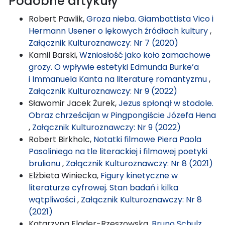
Podobne artykuły
Robert Pawlik,
Groza nieba. Giambattista Vico i
Hermann Usener o lękowych źródłach kultury
,
Załącznik Kulturoznawczy: Nr 7 (2020)
Kamil Barski,
Wzniosłość jako koło zamachowe
grozy. O wpływie estetyki Edmunda Burke’a
i Immanuela Kanta na literaturę romantyzmu
,
Załącznik Kulturoznawczy: Nr 9 (2022)
Sławomir Jacek Żurek,
Jezus spłonął w stodole.
Obraz chrześcijan w Pingpongiście Józefa Hena
,
Załącznik Kulturoznawczy: Nr 9 (2022)
Robert Birkholc,
Notatki filmowe Piera Paola
Pasoliniego na tle literackiej i filmowej poetyki
brulionu
,
Załącznik Kulturoznawczy: Nr 8 (2021)
Elżbieta Winiecka,
Figury kinetyczne w
literaturze cyfrowej. Stan badań i kilka
wątpliwości
,
Załącznik Kulturoznawczy: Nr 8
(2021)
Katarzyna Flader-Rzeszowska,
Bruno Schulz