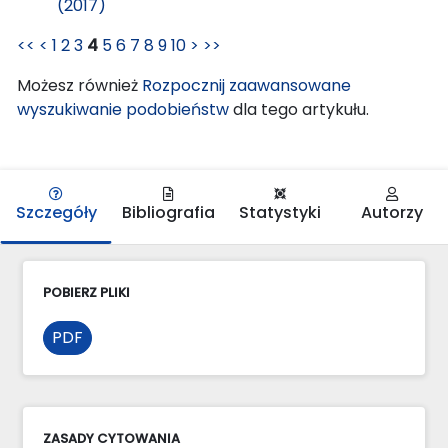
(2017)
<<
<
1
2
3
4
5
6
7
8
9
10
>
>>
Możesz również
Rozpocznij zaawansowane
wyszukiwanie podobieństw
dla tego artykułu.
Szczegóły
Bibliografia
Statystyki
Autorzy
POBIERZ PLIKI
PDF
ZASADY CYTOWANIA