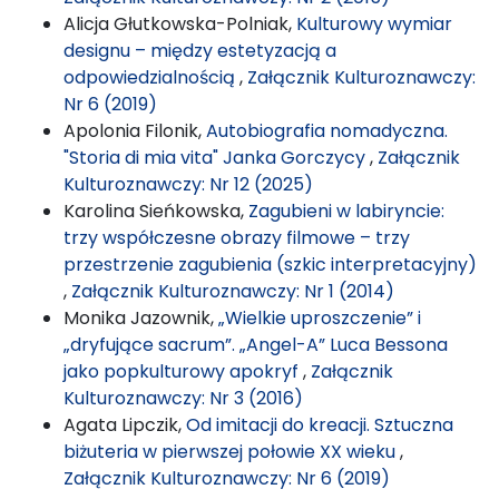
Alicja Głutkowska-Polniak,
Kulturowy wymiar
designu – między estetyzacją a
odpowiedzialnością
,
Załącznik Kulturoznawczy:
Nr 6 (2019)
Apolonia Filonik,
Autobiografia nomadyczna.
"Storia di mia vita" Janka Gorczycy
,
Załącznik
Kulturoznawczy: Nr 12 (2025)
Karolina Sieńkowska,
Zagubieni w labiryncie:
trzy współczesne obrazy filmowe – trzy
przestrzenie zagubienia (szkic interpretacyjny)
,
Załącznik Kulturoznawczy: Nr 1 (2014)
Monika Jazownik,
„Wielkie uproszczenie” i
„dryfujące sacrum”. „Angel-A” Luca Bessona
jako popkulturowy apokryf
,
Załącznik
Kulturoznawczy: Nr 3 (2016)
Agata Lipczik,
Od imitacji do kreacji. Sztuczna
biżuteria w pierwszej połowie XX wieku
,
Załącznik Kulturoznawczy: Nr 6 (2019)