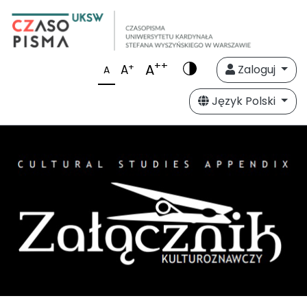
++
A
+
A
Zaloguj
A
Język Polski