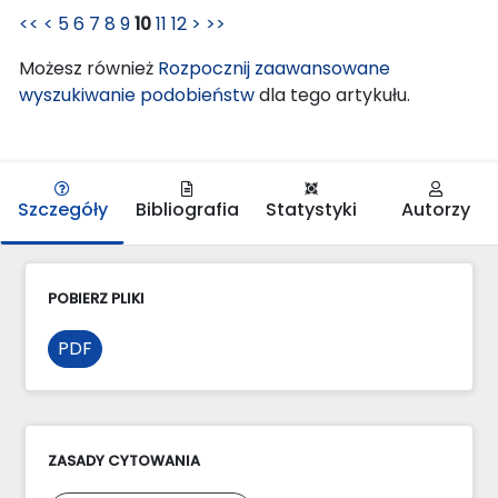
<<
<
5
6
7
8
9
10
11
12
>
>>
Możesz również
Rozpocznij zaawansowane
wyszukiwanie podobieństw
dla tego artykułu.
Szczegóły
Bibliografia
Statystyki
Autorzy
POBIERZ PLIKI
PDF
ZASADY CYTOWANIA