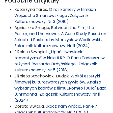
Podobne artykuły
Katarzyna Taras,
O roli kamery w filmach
Wojciecha Smarzowskiego
,
Załącznik
Kulturoznawczy: Nr 3 (2016)
Agnieszka Smaga,
Between the Film, the
Poster, and the Viewer. A Case Study Based on
Selected Posters by Mieczysław Wasilewski
,
Załącznik Kulturoznawczy: Nr 11 (2024)
Elżbieta Szyngiel ,
„Upaństwowienie
romantyzmu” w kinie II RP. O Panu Tadeuszu w
reżyserii Ryszarda Ordyńskiego
,
Załącznik
Kulturoznawczy: Nr 5 (2018)
Elżbieta Stachowiak-Dudzik,
Wokół estetyki
filmowej kulturotwórczych żywiołów. Analiza
wybranych kadrów z filmu „Romeo i Julia" Baza
Luhrmanna
,
Załącznik Kulturoznawczy: Nr 11
(2024)
Dorota Siwicka,
„Racz nam wrócić, Panie...”
,
Załącznik Kulturoznawczy: Nr 2 (2015)