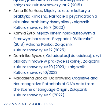
Załącznik Kulturoznawczy: Nr 2 (2015)
Anna Róża Hoss,
Między tekstem kultury a
praktyką kliniczną. Narracje o psychiatrach a
aktualne problemy dyscypliny
,
Załącznik
Kulturoznawczy: Nr 7 (2020)
Kamila Żyto,
Między kinem holokaustowym a
filmowym horrorem. Przypadek "Wilkołaka"
(2018) Adriana Panka
,
Załącznik
Kulturoznawczy: Nr 12 (2025)
Dominika Byczek,
Od adaptacji do edukacji, czyli
plakaty filmowe w praktyce szkolnej
,
Załącznik
Kulturoznawczy: Nr 10 (2023): Załącznik
Kulturoznawczy 10/2023
Magdalena Złocka-Dąbrowska,
Cognitive and
Neurocognitive Potentials of GA’s Acts from
the Scene of Language Origin
,
Załącznik
Kulturoznawczy: Nr 9 (2022)
<<
<
2
3
4
5
6
7
8
9
10
11
>
>>