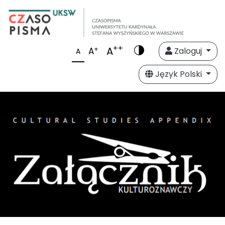
++
A
+
A
Zaloguj
A
Język Polski