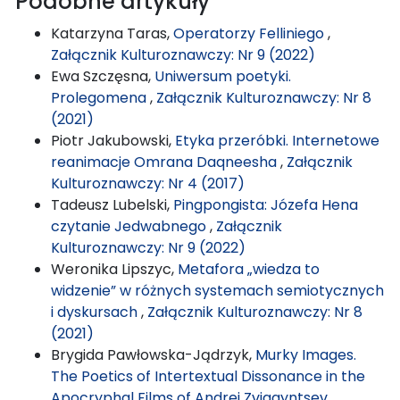
Podobne artykuły
Katarzyna Taras,
Operatorzy Felliniego
,
Załącznik Kulturoznawczy: Nr 9 (2022)
Ewa Szczęsna,
Uniwersum poetyki.
Prolegomena
,
Załącznik Kulturoznawczy: Nr 8
(2021)
Piotr Jakubowski,
Etyka przeróbki. Internetowe
reanimacje Omrana Daqneesha
,
Załącznik
Kulturoznawczy: Nr 4 (2017)
Tadeusz Lubelski,
Pingpongista: Józefa Hena
czytanie Jedwabnego
,
Załącznik
Kulturoznawczy: Nr 9 (2022)
Weronika Lipszyc,
Metafora „wiedza to
widzenie” w różnych systemach semiotycznych
i dyskursach
,
Załącznik Kulturoznawczy: Nr 8
(2021)
Brygida Pawłowska-Jądrzyk,
Murky Images.
The Poetics of Intertextual Dissonance in the
Apocryphal Films of Andrei Zviagyntsev
,