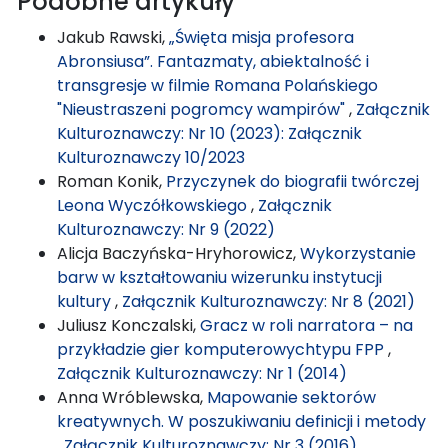
Podobne artykuły
Jakub Rawski,
„Święta misja profesora
Abronsiusa”. Fantazmaty, abiektalność i
transgresje w filmie Romana Polańskiego
"Nieustraszeni pogromcy wampirów"
,
Załącznik
Kulturoznawczy: Nr 10 (2023): Załącznik
Kulturoznawczy 10/2023
Roman Konik,
Przyczynek do biografii twórczej
Leona Wyczółkowskiego
,
Załącznik
Kulturoznawczy: Nr 9 (2022)
Alicja Baczyńska-Hryhorowicz,
Wykorzystanie
barw w kształtowaniu wizerunku instytucji
kultury
,
Załącznik Kulturoznawczy: Nr 8 (2021)
Juliusz Konczalski,
Gracz w roli narratora – na
przykładzie gier komputerowychtypu FPP
,
Załącznik Kulturoznawczy: Nr 1 (2014)
Anna Wróblewska,
Mapowanie sektorów
kreatywnych. W poszukiwaniu definicji i metody
,
Załącznik Kulturoznawczy: Nr 3 (2016)