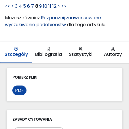
<<
<
3
4
5
6
7
8
9
10
11
12
>
>>
Możesz również
Rozpocznij zaawansowane
wyszukiwanie podobieństw
dla tego artykułu.
Szczegóły
Bibliografia
Statystyki
Autorzy
POBIERZ PLIKI
PDF
ZASADY CYTOWANIA