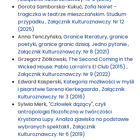
Dorota Samborska-Kukuć,
Zofia Noiret –
tragiczka w teatrze mieszczańskim. Studium
przypadku
,
Załącznik Kulturoznawczy: Nr 12
(2025)
Anna Tenczyńska,
Granice literatury, granice
poetyki, granice granic dzisiaj. Jedno pytanie
,
Załącznik Kulturoznawczy: Nr 8 (2021)
Grzegorz Ziółkowski,
The Second Coming in the
Wicked House: Pablo Larraín’s El Club (2015)
,
Załącznik Kulturoznawczy: Nr 9 (2022)
Edward Kasperski,
Kategoria możliwości w myśli
i pisarstwie Sørena Kierkegaarda
,
Załącznik
Kulturoznawczy: Nr 3 (2016)
Sylwia Merk,
"Człowiek dążący", czyli
antropologia filozoficzna w twórczości
Krystiana Lupy. Analiza zjawiska na podstawie
wybranych spektakli
,
Załącznik
Kulturoznawczy: Nr 6 (2019)