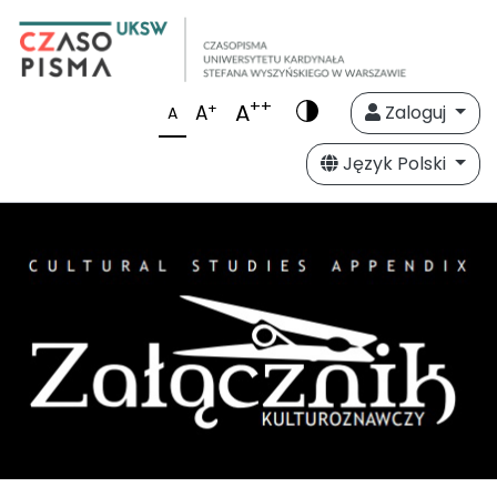
++
A
+
A
Zaloguj
A
Język Polski