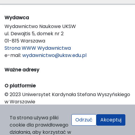
Wydawca
Wydawnictwo Naukowe UKSW
ul. Dewajtis 5, domek nr 2
01-815 Warszawa
Strona WWW Wydawnictwa
e-mail:
wydawnictwo@uksw.edu.pl
Ważne adresy
O platformie
© 2023 Uniwersytet Kardynała Stefana Wyszyńskiego
w Warszawie
Support & Customization by LIBCOM
Platform & Workflow by OJS/PKP
Ta strona używa pliki
Odrzuć
Akceptuj
cookie dla prawidłowego
działania, aby korzystać w