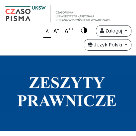
++
A
+
A
Zaloguj
A
Język Polski