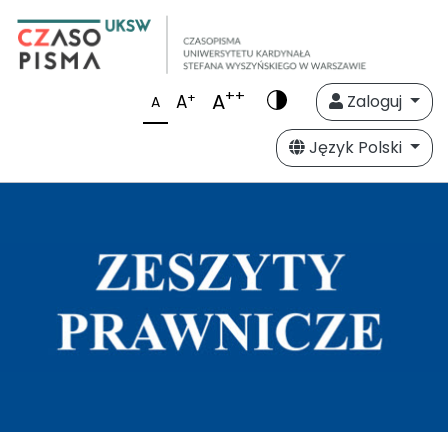
++
A
+
A
Zaloguj
A
Język Polski