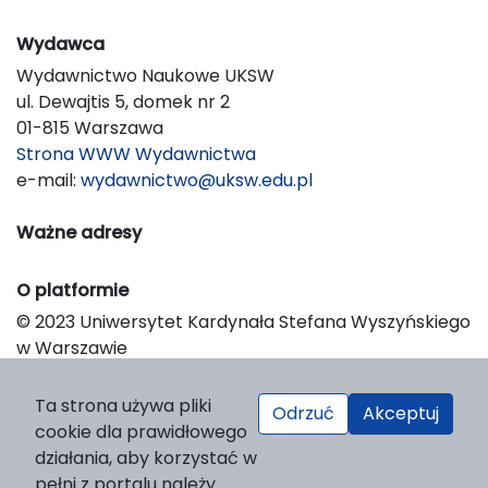
Wydawca
Wydawnictwo Naukowe UKSW
ul. Dewajtis 5, domek nr 2
01-815 Warszawa
Strona WWW Wydawnictwa
e-mail:
wydawnictwo@uksw.edu.pl
Ważne adresy
O platformie
© 2023 Uniwersytet Kardynała Stefana Wyszyńskiego
w Warszawie
Support & Customization by LIBCOM
Platform & Workflow by OJS/PKP
Ta strona używa pliki
Odrzuć
Akceptuj
cookie dla prawidłowego
działania, aby korzystać w
pełni z portalu należy