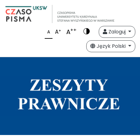
++
A
+
A
Zaloguj
A
Język Polski