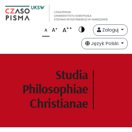
++
A
+
A
Zaloguj
A
Język Polski