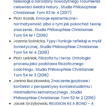
teleologii a narodziny nowożytnego rozumienia
celowości świata natury
,
Studia Philosophiae
Christianae: Tom 53 Nr 4 (2017)
Piotr Kozak,
Emocje epistemiczne i
normatywność albo o tym jak pokochać teorię
znaczenia
,
Studia Philosophiae Christianae:
Tom 54 Nr 1 (2018)
Joanna Sośnicka,
Typy i funkcje refleksji w myśli
tomistycznej
,
Studia Philosophiae Christianae:
Tom 54 Nr 4 (2018)
Piotr Leśniak,
Filozofia tu i teraz. Ontologia
procesu jako podstawa filozoficznego
coachingu
,
Studia Philosophiae Christianae:
Tom 54 Nr 3 (2018)
Janina Buczkowska,
Znaczenie językowe i
kontekst z perspektywy kontekstualizmu i
minimalizmu semantycznego
,
Studia
Philosophiae Christianae: Tom 52 Nr 2 (2016)
Jacek Grzybowski,
RELIGION AS A BOND – A