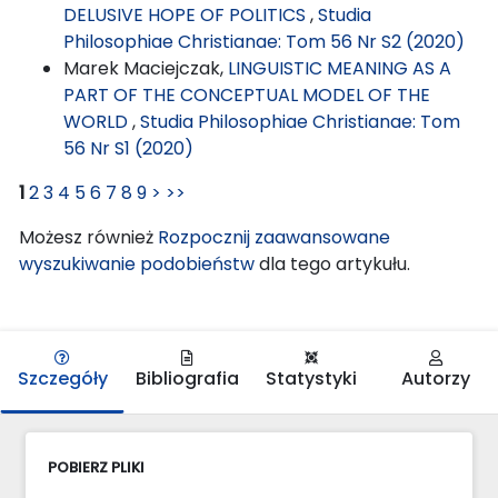
DELUSIVE HOPE OF POLITICS
,
Studia
Philosophiae Christianae: Tom 56 Nr S2 (2020)
Marek Maciejczak,
LINGUISTIC MEANING AS A
PART OF THE CONCEPTUAL MODEL OF THE
WORLD
,
Studia Philosophiae Christianae: Tom
56 Nr S1 (2020)
1
2
3
4
5
6
7
8
9
>
>>
Możesz również
Rozpocznij zaawansowane
wyszukiwanie podobieństw
dla tego artykułu.
Szczegóły
Bibliografia
Statystyki
Autorzy
POBIERZ PLIKI