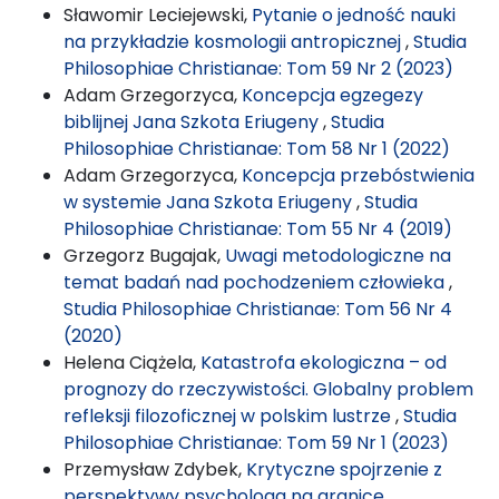
Sławomir Leciejewski,
Pytanie o jedność nauki
na przykładzie kosmologii antropicznej
,
Studia
Philosophiae Christianae: Tom 59 Nr 2 (2023)
Adam Grzegorzyca,
Koncepcja egzegezy
biblijnej Jana Szkota Eriugeny
,
Studia
Philosophiae Christianae: Tom 58 Nr 1 (2022)
Adam Grzegorzyca,
Koncepcja przebóstwienia
w systemie Jana Szkota Eriugeny
,
Studia
Philosophiae Christianae: Tom 55 Nr 4 (2019)
Grzegorz Bugajak,
Uwagi metodologiczne na
temat badań nad pochodzeniem człowieka
,
Studia Philosophiae Christianae: Tom 56 Nr 4
(2020)
Helena Ciążela,
Katastrofa ekologiczna – od
prognozy do rzeczywistości. Globalny problem
refleksji filozoficznej w polskim lustrze
,
Studia
Philosophiae Christianae: Tom 59 Nr 1 (2023)
Przemysław Zdybek,
Krytyczne spojrzenie z
perspektywy psychologa na granice