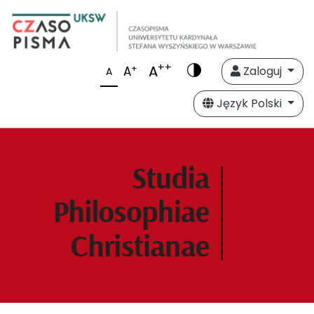
++
A
+
A
Zaloguj
A
Język Polski