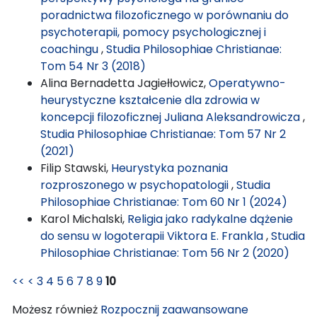
poradnictwa filozoficznego w porównaniu do
psychoterapii, pomocy psychologicznej i
coachingu
,
Studia Philosophiae Christianae:
Tom 54 Nr 3 (2018)
Alina Bernadetta Jagiełłowicz,
Operatywno-
heurystyczne kształcenie dla zdrowia w
koncepcji filozoficznej Juliana Aleksandrowicza
,
Studia Philosophiae Christianae: Tom 57 Nr 2
(2021)
Filip Stawski,
Heurystyka poznania
rozproszonego w psychopatologii
,
Studia
Philosophiae Christianae: Tom 60 Nr 1 (2024)
Karol Michalski,
Religia jako radykalne dążenie
do sensu w logoterapii Viktora E. Frankla
,
Studia
Philosophiae Christianae: Tom 56 Nr 2 (2020)
<<
<
3
4
5
6
7
8
9
10
Możesz również
Rozpocznij zaawansowane