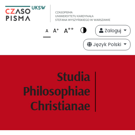
++
A
+
A
Zaloguj
A
Język Polski