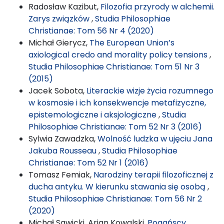
Radosław Kazibut,
Filozofia przyrody w alchemii.
Zarys związków
,
Studia Philosophiae
Christianae: Tom 56 Nr 4 (2020)
Michał Gierycz,
The European Union’s
axiological credo and morality policy tensions
,
Studia Philosophiae Christianae: Tom 51 Nr 3
(2015)
Jacek Sobota,
Literackie wizje życia rozumnego
w kosmosie i ich konsekwencje metafizyczne,
epistemologiczne i aksjologiczne
,
Studia
Philosophiae Christianae: Tom 52 Nr 3 (2016)
Sylwia Zawadzka,
Wolność ludzka w ujęciu Jana
Jakuba Rousseau
,
Studia Philosophiae
Christianae: Tom 52 Nr 1 (2016)
Tomasz Femiak,
Narodziny terapii filozoficznej z
ducha antyku. W kierunku stawania się osobą
,
Studia Philosophiae Christianae: Tom 56 Nr 2
(2020)
Michał Sawicki, Arian Kowalski,
Pogańscy