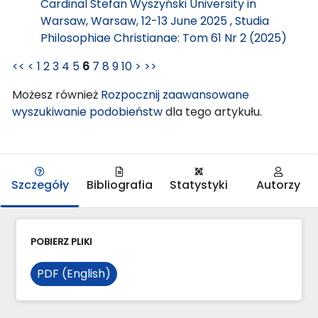
Cardinal Stefan Wyszyński University in
Warsaw, Warsaw, 12-13 June 2025
,
Studia
Philosophiae Christianae: Tom 61 Nr 2 (2025)
<<
<
1
2
3
4
5
6
7
8
9
10
>
>>
Możesz również
Rozpocznij zaawansowane
wyszukiwanie podobieństw
dla tego artykułu.
Szczegóły
Bibliografia
Statystyki
Autorzy
POBIERZ PLIKI
PDF (English)