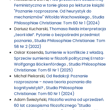
Feministyczna w tonie glosa po lekturze książki
"Poznanie rozproszone. Od heurystyk do
mechanizmów" Witolda Wachowskiego
,
Studia
Philosophiae Christianae: Tom 60 Nr 1 (2024)
Dariusz Kucharski,
Thomasa Reida interpretacja
„teorii idei”. Pytanie o bezpośredni przedmiot
poznania
,
Studia Philosophiae Christianae: Tom
58 Nr 2 (2022)
Oskar Kosenda,
Sumienie w konflikcie z władzą.
Sprzeciw sumienia w filozofii politycznej Ernsta-
Wolfganga Böckenfördego
,
Studia Philosophiae
Christianae: Tom 61 Nr 1 (2025)
Michał Piekarski,
Od Redakcji: Poznanie
rozproszone – nowa teoria poznania dla
kognitywistyki?
,
Studia Philosophiae
Christianae: Tom 60 Nr 1 (2024)
Adam Świeżyński,
Filozofia wolna od uprzedzeń.
60 lat czasopisma filozoficznego "Studia