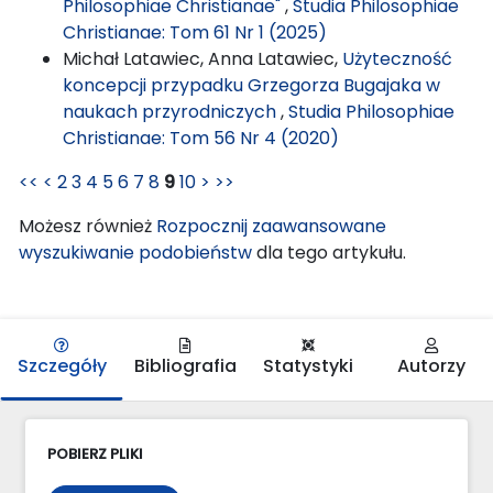
Philosophiae Christianae"
,
Studia Philosophiae
Christianae: Tom 61 Nr 1 (2025)
Michał Latawiec, Anna Latawiec,
Użyteczność
koncepcji przypadku Grzegorza Bugajaka w
naukach przyrodniczych
,
Studia Philosophiae
Christianae: Tom 56 Nr 4 (2020)
<<
<
2
3
4
5
6
7
8
9
10
>
>>
Możesz również
Rozpocznij zaawansowane
wyszukiwanie podobieństw
dla tego artykułu.
Szczegóły
Bibliografia
Statystyki
Autorzy
POBIERZ PLIKI