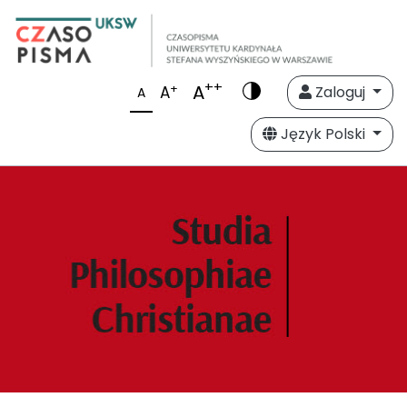
++
A
+
A
Zaloguj
A
Język Polski