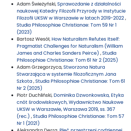
Adam Świeżyński,
Sprawozdanie z działalności
naukowej Katedry Filozofii Przyrody w Instytucie
Filozofii UKSW w Warszawie w latach 2019-2022
,
Studia Philosophiae Christianae: Tom 59 Nr 1
(2023)
Bartosz Wesół,
How Naturalism Refutes Itself:
Pragmatist Challenges for Naturalism (William
James and Charles Sanders Peirce)
,
Studia
Philosophiae Christianae: Tom 61 Nr 2 (2025)
Adam Grzegorzyca,
Stworzona Natura
Stwarzająca w systemie filozoficznym Jana
Szkota
,
Studia Philosophiae Christianae: Tom 61
Nr 2 (2025)
Piotr Duchliński,
Dominika Dzwonkowska, Etyka
cnót środowiskowych, Wydawnictwo Naukowe
UKSW w Warszawie, Warszawa 2019, ss. 367
(rec.)
,
Studia Philosophiae Christianae: Tom 57
Nr 1 (2021)
Aleksandra Derra,
Płeć przestrzeni codziennej.