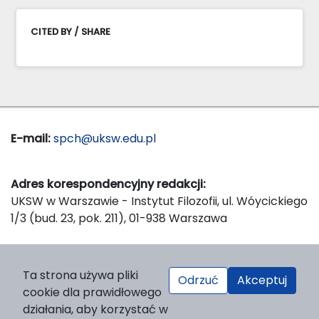
CITED BY / SHARE
E-mail:
spch@uksw.edu.pl
Adres korespondencyjny redakcji:
UKSW w Warszawie - Instytut Filozofii, ul. Wóycickiego
1/3 (bud. 23, pok. 211), 01-938 Warszawa
Wydawca:
Ta strona używa pliki
Odrzuć
Akceptuj
Wydawnictwo Naukowe UKSW, ul. Dewajtis 5, domek
cookie dla prawidłowego
nr 2, 01-815 Warszawa
działania, aby korzystać w
Strona WWW Wydawnictwa