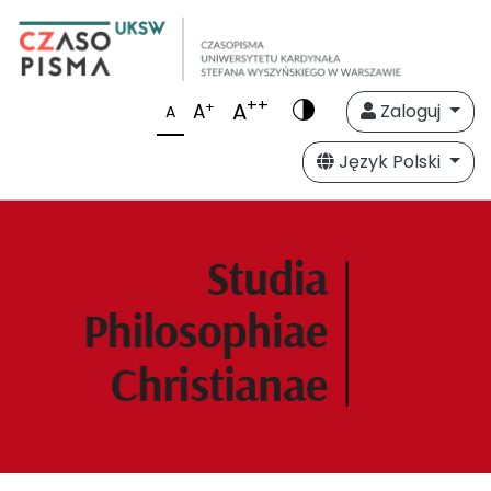
++
A
+
A
Zaloguj
A
Język Polski