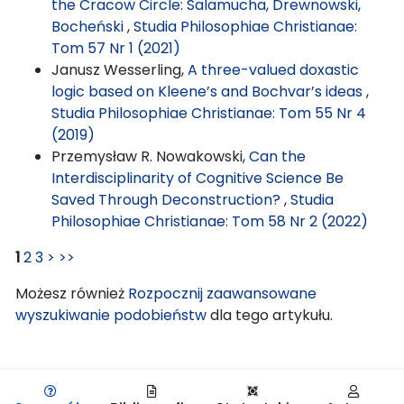
the Cracow Circle: Salamucha, Drewnowski,
Bocheński
,
Studia Philosophiae Christianae:
Tom 57 Nr 1 (2021)
Janusz Wesserling,
A three-valued doxastic
logic based on Kleene’s and Bochvar’s ideas
,
Studia Philosophiae Christianae: Tom 55 Nr 4
(2019)
Przemysław R. Nowakowski,
Can the
Interdisciplinarity of Cognitive Science Be
Saved Through Deconstruction?
,
Studia
Philosophiae Christianae: Tom 58 Nr 2 (2022)
1
2
3
>
>>
Możesz również
Rozpocznij zaawansowane
wyszukiwanie podobieństw
dla tego artykułu.