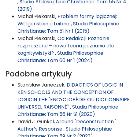
,
Studia Philosophiae Christianae: Tom 55 Nr 4
(2019)
Michał Piekarski,
Problem formy logicznej:
Wittgenstein a Leibniz
,
Studia Philosophiae
Christianae: Tom 51 Nr 1 (2015)
Michał Piekarski,
Od Redakcji: Poznanie
rozproszone – nowa teoria poznania dla
kognitywistyki?
,
Studia Philosophiae
Christianae: Tom 60 Nr 1 (2024)
Podobne artykuły
Stanisław Janeczek,
DIDACTICS OF LOGIC IN
KEN SCHOOLS AND THE CONCEPTION OF
LOGICIN THE "ENCYCLOPÉDIE OU DICTIONNAIRE
UNIVERSEL RAISONNÉ"
,
Studia Philosophiae
Christianae: Tom 56 Nr S1 (2020)
David J. Gunkel,
Around "Deconstruction."
Author’s Response
,
Studia Philosophiae
Christianae: Tom 59 Nr 2 (2023)