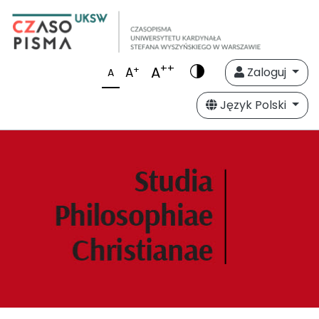
++
A
+
A
Zaloguj
A
Język Polski