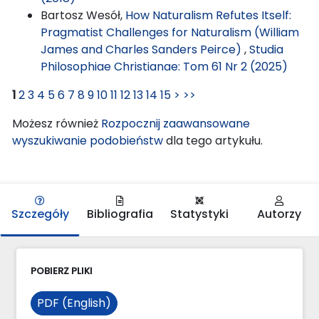
Bartosz Wesół,
How Naturalism Refutes Itself:
Pragmatist Challenges for Naturalism (William
James and Charles Sanders Peirce)
,
Studia
Philosophiae Christianae: Tom 61 Nr 2 (2025)
1
2
3
4
5
6
7
8
9
10
11
12
13
14
15
>
>>
Możesz również
Rozpocznij zaawansowane
wyszukiwanie podobieństw
dla tego artykułu.
Szczegóły
Bibliografia
Statystyki
Autorzy
POBIERZ PLIKI
PDF (English)