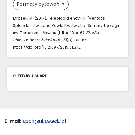
Formaty cytowań
Mrozek, M. (2017). Teleologia encykliki "Veritatis
Splendor" św. Jana Pawła II w świetle "Summy Teologii"
św. Tomasza z Akwinu (I−II, q. 18, a. 6).
Studia
Philosophiae Christianae
,
51
(3), 39–66.
https://doi.org/10.21697/2015.51.3.12
CITED BY / SHARE
E-mail:
spch@uksw.edu.pl