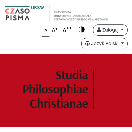
++
A
+
A
Zaloguj
A
Język Polski