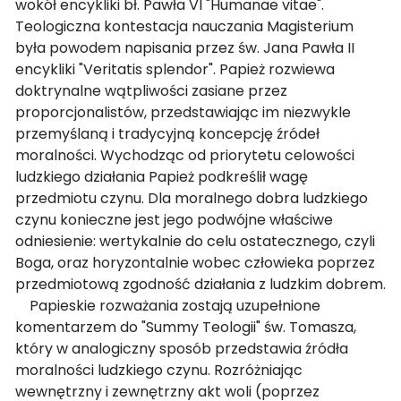
wokół encykliki bł. Pawła VI "Humanae vitae".
Teologiczna kontestacja nauczania Magisterium
była powodem napisania przez św. Jana Pawła II
encykliki "Veritatis splendor". Papież rozwiewa
doktrynalne wątpliwości zasiane przez
proporcjonalistów, przedstawiając im niezwykle
przemyślaną i tradycyjną koncepcję źródeł
moralności. Wychodząc od priorytetu celowości
ludzkiego działania Papież podkreślił wagę
przedmiotu czynu. Dla moralnego dobra ludzkiego
czynu konieczne jest jego podwójne właściwe
odniesienie: wertykalnie do celu ostatecznego, czyli
Boga, oraz horyzontalnie wobec człowieka poprzez
przedmiotową zgodność działania z ludzkim dobrem.
Papieskie rozważania zostają uzupełnione
komentarzem do "Summy Teologii" św. Tomasza,
który w analogiczny sposób przedstawia źródła
moralności ludzkiego czynu. Rozróżniając
wewnętrzny i zewnętrzny akt woli (poprzez