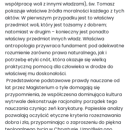
współpracę woli z innymi władzami), św. Tomasz
pokazuje właściwe źródła moralności każdego z tych
aktów. W pierwszym przypadku jest to właściwy
przedmiot woli, który jest tożsamy z dobrem;
natomiast w drugim – konieczny jest ponadto
właściwy przedmiot innych władz. Właściwa
antropologia przywraca fundament pod adekwatne
rozumienie zarówno prawa naturalnego, jak i
potrzebę etyki cnót, która okazuje się wielką
praktyczną pomocą dla człowieka w drodze do
właściwej mu doskonałości.
Przedstawione podstawowe prawdy nauczane od
lat przez Magisterium o tyle domagają się
przypomnienia, że współczesna dominująca kultura
wytrwale dekonstruuje racjonalny porządek tego
nauczania czyniąc zeń karykaturę. Papieskie analizy
pozwalają oczyścić etyczne kryteria rozeznawania
dobra i zła, przypominając o zaproszeniu do piękna
teologalnego życia w Chrystusie. Umożliwia ono