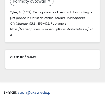
Formaty cytowań
Tyler, A. (2017). Recognition and restraint: Relocating a
just peace in Christian ethics.
Studia Philosophiae
Christianae
,
51
(2), 159–172. Pobrano z
https://czasopisma.uksw.edu.pl/spch/article/view/126
3
CITED BY / SHARE
E-mail:
spch@uksw.edu.pl