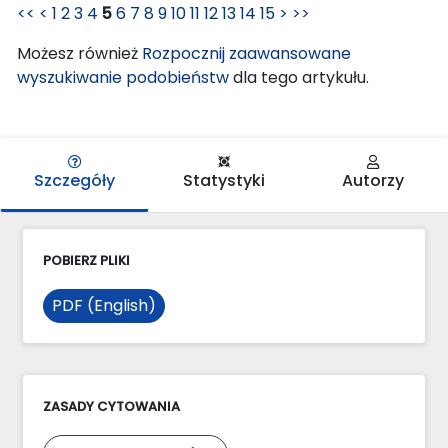
<<
<
1
2
3
4
5
6
7
8
9
10
11
12
13
14
15
>
>>
Możesz również
Rozpocznij zaawansowane
wyszukiwanie podobieństw
dla tego artykułu.
Szczegóły
Statystyki
Autorzy
POBIERZ PLIKI
PDF (English)
ZASADY CYTOWANIA