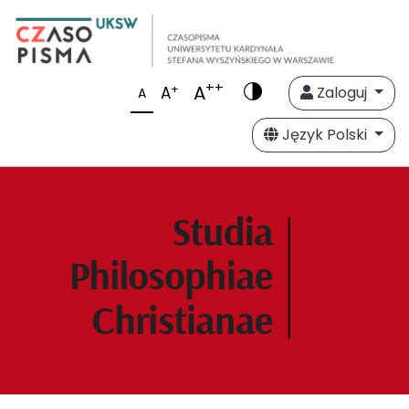
++
A
+
A
Zaloguj
A
Język Polski