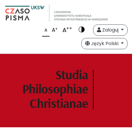
++
A
+
A
Zaloguj
A
Język Polski