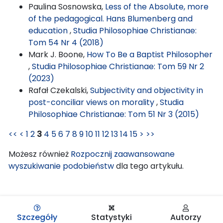
Paulina Sosnowska,
Less of the Absolute, more
of the pedagogical. Hans Blumenberg and
education
,
Studia Philosophiae Christianae:
Tom 54 Nr 4 (2018)
Mark J. Boone,
How To Be a Baptist Philosopher
,
Studia Philosophiae Christianae: Tom 59 Nr 2
(2023)
Rafał Czekalski,
Subjectivity and objectivity in
post-conciliar views on morality
,
Studia
Philosophiae Christianae: Tom 51 Nr 3 (2015)
<<
<
1
2
3
4
5
6
7
8
9
10
11
12
13
14
15
>
>>
Możesz również
Rozpocznij zaawansowane
wyszukiwanie podobieństw
dla tego artykułu.
Szczegóły
Statystyki
Autorzy