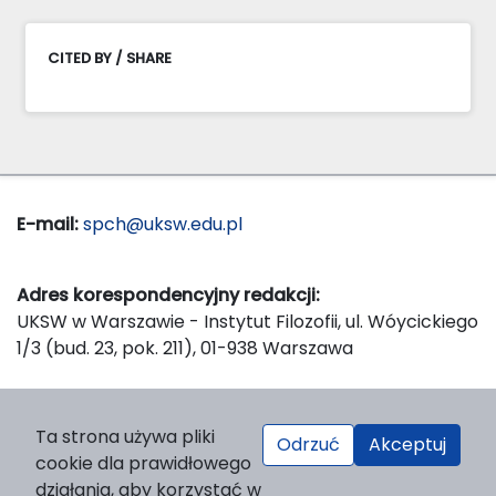
CITED BY / SHARE
E-mail:
spch@uksw.edu.pl
Adres korespondencyjny redakcji:
UKSW w Warszawie - Instytut Filozofii, ul. Wóycickiego
1/3 (bud. 23, pok. 211), 01-938 Warszawa
Wydawca:
Ta strona używa pliki
Odrzuć
Akceptuj
Wydawnictwo Naukowe UKSW, ul. Dewajtis 5, domek
cookie dla prawidłowego
nr 2, 01-815 Warszawa
działania, aby korzystać w