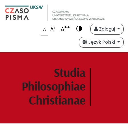
++
A
+
A
Zaloguj
A
Język Polski