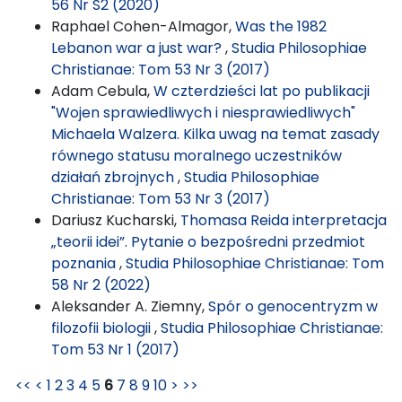
56 Nr S2 (2020)
Raphael Cohen-Almagor,
Was the 1982
Lebanon war a just war?
,
Studia Philosophiae
Christianae: Tom 53 Nr 3 (2017)
Adam Cebula,
W czterdzieści lat po publikacji
"Wojen sprawiedliwych i niesprawiedliwych"
Michaela Walzera. Kilka uwag na temat zasady
równego statusu moralnego uczestników
działań zbrojnych
,
Studia Philosophiae
Christianae: Tom 53 Nr 3 (2017)
Dariusz Kucharski,
Thomasa Reida interpretacja
„teorii idei”. Pytanie o bezpośredni przedmiot
poznania
,
Studia Philosophiae Christianae: Tom
58 Nr 2 (2022)
Aleksander A. Ziemny,
Spór o genocentryzm w
filozofii biologii
,
Studia Philosophiae Christianae:
Tom 53 Nr 1 (2017)
<<
<
1
2
3
4
5
6
7
8
9
10
>
>>