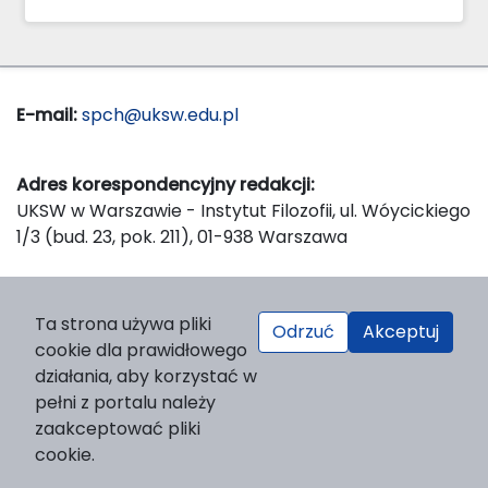
E-mail:
spch@uksw.edu.pl
Adres korespondencyjny redakcji:
UKSW w Warszawie - Instytut Filozofii, ul. Wóycickiego
1/3 (bud. 23, pok. 211), 01-938 Warszawa
Wydawca:
Ta strona używa pliki
Odrzuć
Akceptuj
Wydawnictwo Naukowe UKSW, ul. Dewajtis 5, domek
cookie dla prawidłowego
nr 2, 01-815 Warszawa
działania, aby korzystać w
Strona WWW Wydawnictwa
pełni z portalu należy
e-mail:
wydawnictwo@uksw.edu.pl
zaakceptować pliki
cookie.