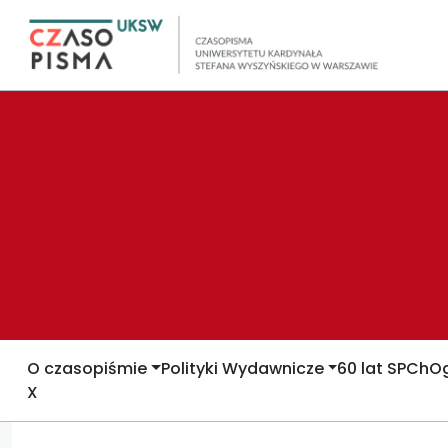
O czasopiśmie
Polityki Wydawnicze
60 lat SPCh
Og
X