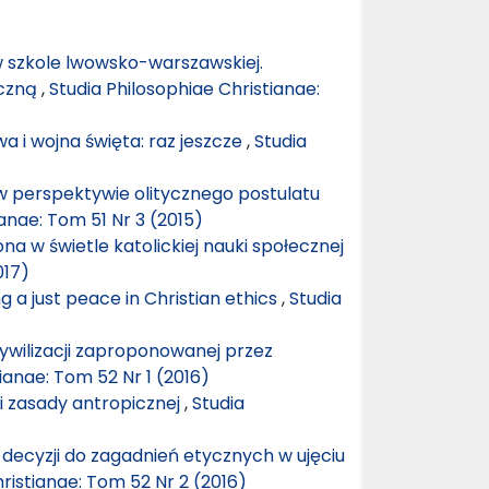
szkole lwowsko-warszawskiej.
yczną
,
Studia Philosophiae Christianae:
a i wojna święta: raz jeszcze
,
Studia
perspektywie olitycznego postulatu
ianae: Tom 51 Nr 3 (2015)
na w świetle katolickiej nauki społecznej
017)
g a just peace in Christian ethics
,
Studia
ywilizacji zaproponowanej przez
ianae: Tom 52 Nr 1 (2016)
ji zasady antropicznej
,
Studia
 decyzji do zagadnień etycznych w ujęciu
ristianae: Tom 52 Nr 2 (2016)