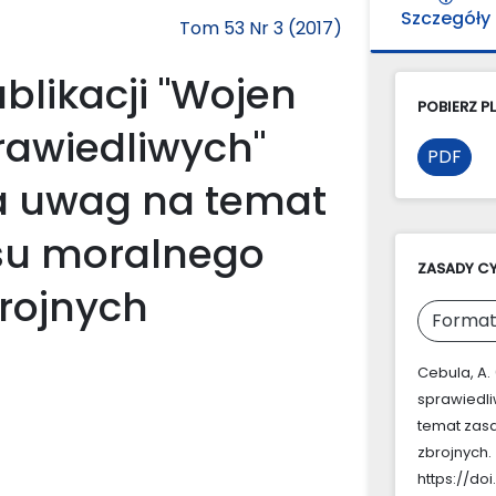
Szczegóły
Tom 53 Nr 3 (2017)
ublikacji "Wojen
POBIERZ PL
rawiedliwych"
PDF
ka uwag na temat
su moralnego
ZASADY C
brojnych
Format
Cebula, A. 
sprawiedli
temat zas
zbrojnych.
https://doi