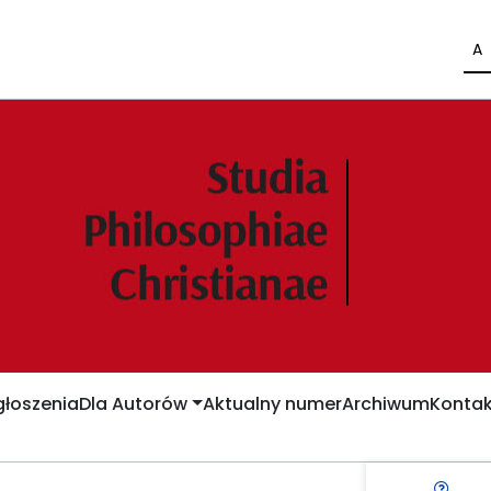
A
łoszenia
Dla Autorów
Aktualny numer
Archiwum
Kontak