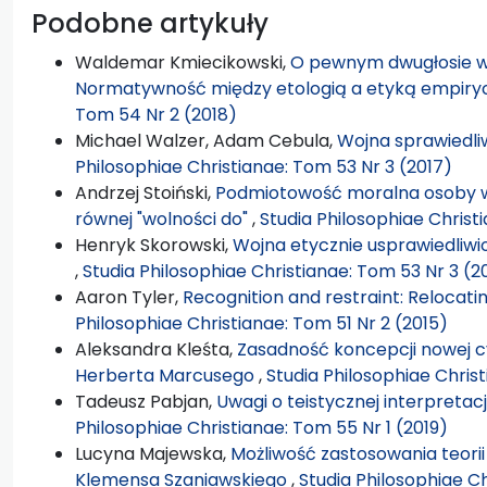
Podobne artykuły
Waldemar Kmiecikowski,
O pewnym dwugłosie w 
Normatywność między etologią a etyką empir
Tom 54 Nr 2 (2018)
Michael Walzer, Adam Cebula,
Wojna sprawiedliw
Philosophiae Christianae: Tom 53 Nr 3 (2017)
Andrzej Stoiński,
Podmiotowość moralna osoby w 
równej "wolności do"
,
Studia Philosophiae Christ
Henryk Skorowski,
Wojna etycznie usprawiedliwio
,
Studia Philosophiae Christianae: Tom 53 Nr 3 (2
Aaron Tyler,
Recognition and restraint: Relocatin
Philosophiae Christianae: Tom 51 Nr 2 (2015)
Aleksandra Kleśta,
Zasadność koncepcji nowej c
Herberta Marcusego
,
Studia Philosophiae Christ
Tadeusz Pabjan,
Uwagi o teistycznej interpretac
Philosophiae Christianae: Tom 55 Nr 1 (2019)
Lucyna Majewska,
Możliwość zastosowania teorii
Klemensa Szaniawskiego
,
Studia Philosophiae Ch