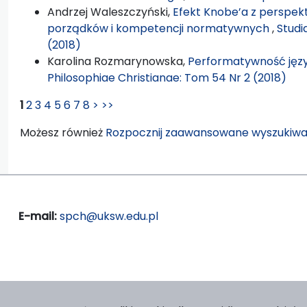
Andrzej Waleszczyński,
Efekt Knobe’a z perspek
porządków i kompetencji normatywnych
,
Studi
(2018)
Karolina Rozmarynowska,
Performatywność jęz
Philosophiae Christianae: Tom 54 Nr 2 (2018)
1
2
3
4
5
6
7
8
>
>>
Możesz również
Rozpocznij zaawansowane wyszukiwa
E-mail:
spch@uksw.edu.pl