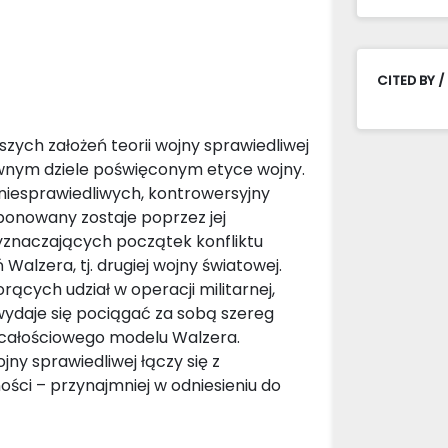
CITED BY /
szych założeń teorii wojny sprawiedliwej
wnym dziele poświęconym etyce wojny.
niesprawiedliwych, kontrowersyjny
ponowany zostaje poprzez jej
yznaczających początek konfliktu
lzera, tj. drugiej wojny światowej.
ących udział w operacji militarnej,
wydaje się pociągać za sobą szereg
 całościowego modelu Walzera.
ny sprawiedliwej łączy się z
ści – przynajmniej w odniesieniu do