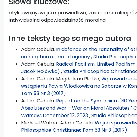
Słowa kluczowe:
etyka wojny, wojna sprawiedliwa, zasada moralnej ró
indywidualna odpowiedzialność moralna
Inne teksty tego samego autora
Adam Cebula,
In defence of the rationality of et
conception of moral agency
,
Studia Philosophia
Adam Cebula,
Radical Pacifism, Limited Pacifis
Jacek Hołówka)
,
Studia Philosophiae Christiana
Adam Cebula, Magdalena Płotka,
Wprowadzenie: 
wstąpieniu Pawła Włodkowica na Soborze w Kon
Tom 53 Nr 3 (2017)
Adam Cebula,
Report on the Symposium "30 Years
Absolutes and War – War on Moral Absolutes," Ca
Warsaw, December 13, 2023
,
Studia Philosophia
Michael Walzer, Adam Cebula,
Wojna sprawiedliw
Philosophiae Christianae: Tom 53 Nr 3 (2017)