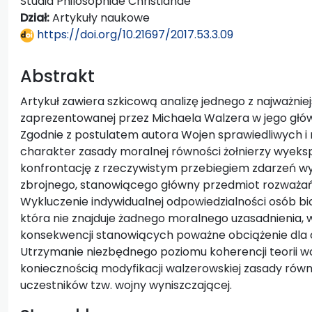
Studia Philosophiae Christianae
Dział:
Artykuły naukowe
https://doi.org/10.21697/2017.53.3.09
Abstrakt
Artykuł zawiera szkicową analizę jednego z najważniej
zaprezentowanej przez Michaela Walzera w jego głó
Zgodnie z postulatem autora Wojen sprawiedliwych i 
charakter zasady moralnej równości żołnierzy wyeks
konfrontację z rzeczywistym przebiegiem zdarzeń w
zbrojnego, stanowiącego główny przedmiot rozważań Wa
Wykluczenie indywidualnej odpowiedzialności osób bior
która nie znajduje żadnego moralnego uzasadnienia, 
konsekwencji stanowiących poważne obciążenie dla
Utrzymanie niezbędnego poziomu koherencji teorii woj
koniecznością modyfikacji walzerowskiej zasady równo
uczestników tzw. wojny wyniszczającej.