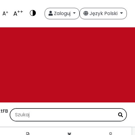
++
A
+
A
Zaloguj
Język Polski
t
FB