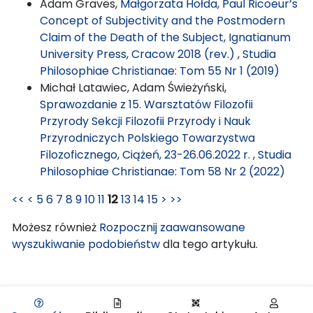
Adam Graves,
Małgorzata Hołda, Paul Ricoeur’s
Concept of Subjectivity and the Postmodern
Claim of the Death of the Subject, Ignatianum
University Press, Cracow 2018 (rev.)
,
Studia
Philosophiae Christianae: Tom 55 Nr 1 (2019)
Michał Latawiec, Adam Świeżyński,
Sprawozdanie z 15. Warsztatów Filozofii
Przyrody Sekcji Filozofii Przyrody i Nauk
Przyrodniczych Polskiego Towarzystwa
Filozoficznego, Ciążeń, 23-26.06.2022 r.
,
Studia
Philosophiae Christianae: Tom 58 Nr 2 (2022)
<<
<
5
6
7
8
9
10
11
12
13
14
15
>
>>
Możesz również
Rozpocznij zaawansowane
wyszukiwanie podobieństw
dla tego artykułu.