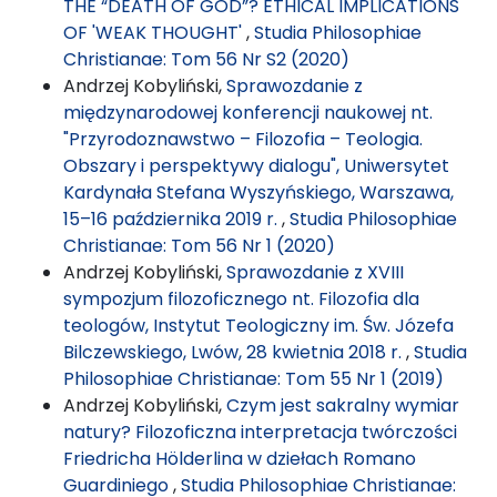
THE “DEATH OF GOD”? ETHICAL IMPLICATIONS
OF 'WEAK THOUGHT'
,
Studia Philosophiae
Christianae: Tom 56 Nr S2 (2020)
Andrzej Kobyliński,
Sprawozdanie z
międzynarodowej konferencji naukowej nt.
"Przyrodoznawstwo – Filozofia – Teologia.
Obszary i perspektywy dialogu", Uniwersytet
Kardynała Stefana Wyszyńskiego, Warszawa,
15–16 października 2019 r.
,
Studia Philosophiae
Christianae: Tom 56 Nr 1 (2020)
Andrzej Kobyliński,
Sprawozdanie z XVIII
sympozjum filozoficznego nt. Filozofia dla
teologów, Instytut Teologiczny im. Św. Józefa
Bilczewskiego, Lwów, 28 kwietnia 2018 r.
,
Studia
Philosophiae Christianae: Tom 55 Nr 1 (2019)
Andrzej Kobyliński,
Czym jest sakralny wymiar
natury? Filozoficzna interpretacja twórczości
Friedricha Hölderlina w dziełach Romano
Guardiniego
,
Studia Philosophiae Christianae: