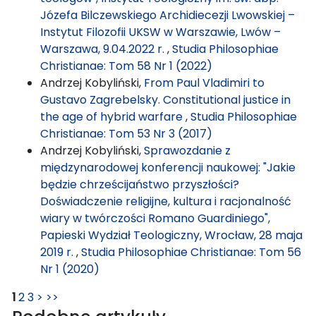
Józefa Bilczewskiego Archidiecezji Lwowskiej –
Instytut Filozofii UKSW w Warszawie, Lwów –
Warszawa, 9.04.2022 r.
,
Studia Philosophiae
Christianae: Tom 58 Nr 1 (2022)
Andrzej Kobyliński,
From Paul Vladimiri to
Gustavo Zagrebelsky. Constitutional justice in
the age of hybrid warfare
,
Studia Philosophiae
Christianae: Tom 53 Nr 3 (2017)
Andrzej Kobyliński,
Sprawozdanie z
międzynarodowej konferencji naukowej: "Jakie
będzie chrześcijaństwo przyszłości?
Doświadczenie religijne, kultura i racjonalność
wiary w twórczości Romano Guardiniego",
Papieski Wydział Teologiczny, Wrocław, 28 maja
2019 r.
,
Studia Philosophiae Christianae: Tom 56
Nr 1 (2020)
1
2
3
>
>>