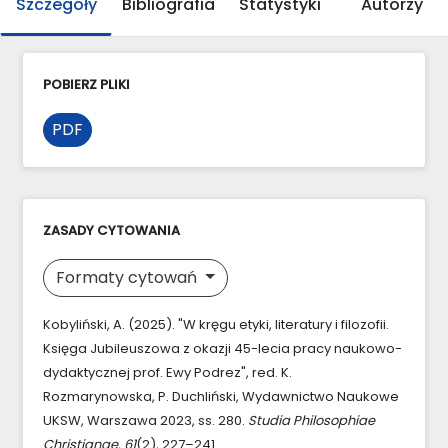
Szczegóły
Bibliografia
Statystyki
Autorzy
POBIERZ PLIKI
PDF
ZASADY CYTOWANIA
Formaty cytowań
Kobyliński, A. (2025). "W kręgu etyki, literatury i filozofii.
Księga Jubileuszowa z okazji 45-lecia pracy naukowo-
dydaktycznej prof. Ewy Podrez", red. K.
Rozmarynowska, P. Duchliński, Wydawnictwo Naukowe
UKSW, Warszawa 2023, ss. 280.
Studia Philosophiae
Christianae
,
61
(2), 227–241.