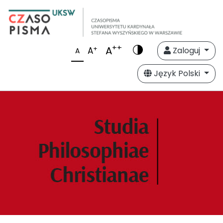
++
A
+
A
Zaloguj
A
Język Polski