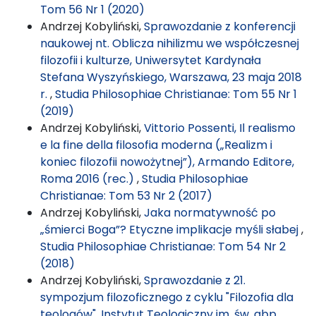
Tom 56 Nr 1 (2020)
Andrzej Kobyliński,
Sprawozdanie z konferencji
naukowej nt. Oblicza nihilizmu we współczesnej
filozofii i kulturze, Uniwersytet Kardynała
Stefana Wyszyńskiego, Warszawa, 23 maja 2018
r.
,
Studia Philosophiae Christianae: Tom 55 Nr 1
(2019)
Andrzej Kobyliński,
Vittorio Possenti, Il realismo
e la fine della filosofia moderna („Realizm i
koniec filozofii nowożytnej”), Armando Editore,
Roma 2016 (rec.)
,
Studia Philosophiae
Christianae: Tom 53 Nr 2 (2017)
Andrzej Kobyliński,
Jaka normatywność po
„śmierci Boga”? Etyczne implikacje myśli słabej
,
Studia Philosophiae Christianae: Tom 54 Nr 2
(2018)
Andrzej Kobyliński,
Sprawozdanie z 21.
sympozjum filozoficznego z cyklu "Filozofia dla
teologów", Instytut Teologiczny im. św. abp.