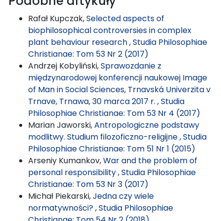
Podobne artykuły
Rafał Kupczak,
Selected aspects of
biophilosophical controversies in complex
plant behaviour research
,
Studia Philosophiae
Christianae: Tom 53 Nr 2 (2017)
Andrzej Kobyliński,
Sprawozdanie z
międzynarodowej konferencji naukowej Image
of Man in Social Sciences, Trnavská Univerzita v
Trnave, Trnawa, 30 marca 2017 r.
,
Studia
Philosophiae Christianae: Tom 53 Nr 4 (2017)
Marian Jaworski,
Antropologiczne podstawy
modlitwy. Studium filozoficzno-religijne
,
Studia
Philosophiae Christianae: Tom 51 Nr 1 (2015)
Arseniy Kumankov,
War and the problem of
personal responsibility
,
Studia Philosophiae
Christianae: Tom 53 Nr 3 (2017)
Michał Piekarski,
Jedna czy wiele
normatywności?
,
Studia Philosophiae
Christianae: Tom 54 Nr 2 (2018)