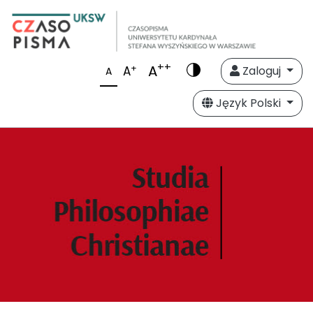
++
A
+
A
Zaloguj
A
Język Polski