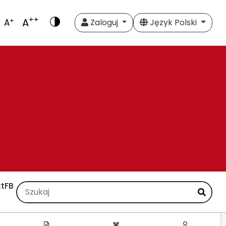
++
A
+
A
Zaloguj
Język Polski
t
FB