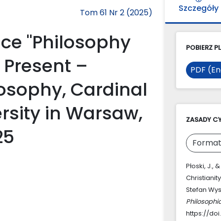
Szczegóły
Tom 61 Nr 2 (2025)
ce "Philosophy
POBIERZ PL
– Present –
PDF (En
ilosophy, Cardinal
rsity in Warsaw,
ZASADY C
25
Format
Płoski, J.,
Christianit
Stefan Wys
Philosophi
https://doi