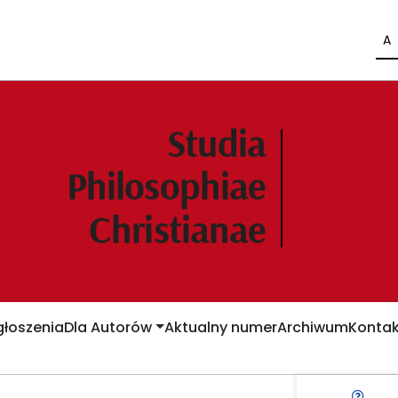
A
łoszenia
Dla Autorów
Aktualny numer
Archiwum
Kontak