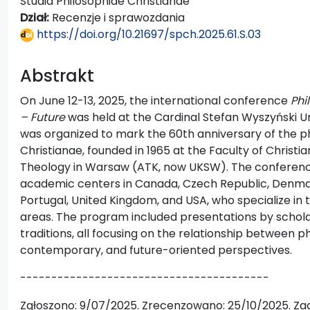
Studia Philosophiae Christianae
Dział:
Recenzje i sprawozdania
https://doi.org/10.21697/spch.2025.61.S.03
Abstrakt
On June 12-13, 2025, the international conference
Phi
– Future
was held at the Cardinal Stefan Wyszyński U
was organized to mark the 60th anniversary of the ph
Christianae, founded in 1965 at the Faculty of Christ
Theology in Warsaw (ATK, now UKSW). The conferenc
academic centers in Canada, Czech Republic, Denmark
Portugal, United Kingdom, and USA, who specialize in t
areas. The program included presentations by schol
traditions, all focusing on the relationship between ph
contemporary, and future-oriented perspectives.
----------------------------------------
Zgłoszono: 9/07/2025. Zrecenzowano: 25/10/2025. Zaa