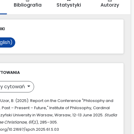
Bibliografia
Statystyki
Autorzy
IKI
glish)
YTOWANIA
y cytowań
 & Uzar, B. (2025). Report on the Conference "Philosophy and
y. Past – Present – Future," Institute of Philosophy, Cardinal
zyński University in Warsaw, Warsaw, 12-13 June 2025.
Studia
ae Christianae
,
61
(2), 285–305.
.org/10.21697/spch.2025.61.S.03