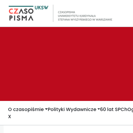
O czasopiśmie
Polityki Wydawnicze
60 lat SPCh
Og
X