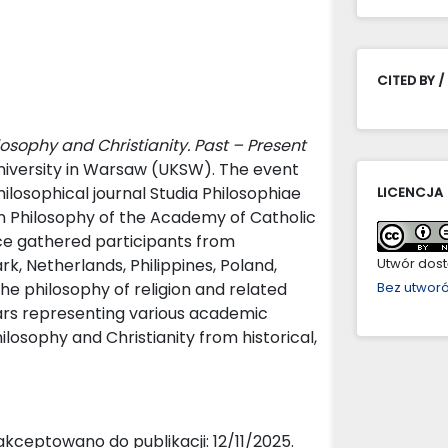
CITED BY /
losophy and Christianity. Past – Present
niversity in Warsaw (UKSW). The event
ilosophical journal Studia Philosophiae
LICENCJA
ian Philosophy of the Academy of Catholic
e gathered participants from
, Netherlands, Philippines, Poland,
Utwór dostę
he philosophy of religion and related
Bez utwor
ars representing various academic
ilosophy and Christianity from historical,
kceptowano do publikacji: 12/11/2025.