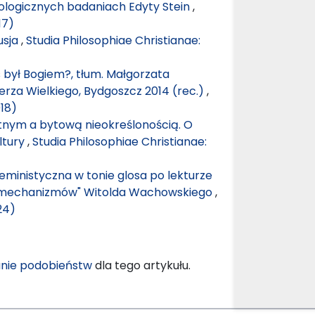
ologicznych badaniach Edyty Stein
,
17)
usja
,
Studia Philosophiae Christianae:
 był Bogiem?, tłum. Małgorzata
rza Wielkiego, Bydgoszcz 2014 (rec.)
,
018)
nym a bytową nieokreślonością. O
ltury
,
Studia Philosophiae Christianae:
Feministyczna w tonie glosa po lekturze
do mechanizmów" Witolda Wachowskiego
,
24)
nie podobieństw
dla tego artykułu.