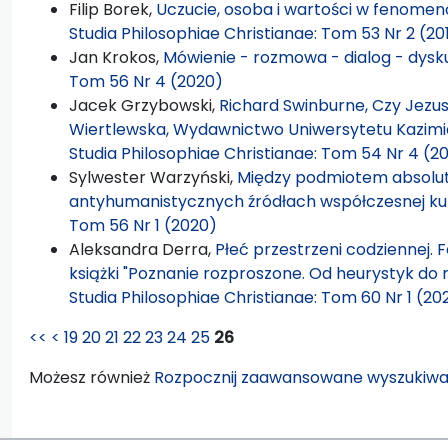
Filip Borek,
Uczucie, osoba i wartości w fenomen
Studia Philosophiae Christianae: Tom 53 Nr 2 (20
Jan Krokos,
Mówienie - rozmowa - dialog - dysk
Tom 56 Nr 4 (2020)
Jacek Grzybowski,
Richard Swinburne, Czy Jezus
Wiertlewska, Wydawnictwo Uniwersytetu Kazimie
Studia Philosophiae Christianae: Tom 54 Nr 4 (2
Sylwester Warzyński,
Między podmiotem absolut
antyhumanistycznych źródłach współczesnej ku
Tom 56 Nr 1 (2020)
Aleksandra Derra,
Płeć przestrzeni codziennej. 
książki "Poznanie rozproszone. Od heurystyk 
Studia Philosophiae Christianae: Tom 60 Nr 1 (20
<<
<
19
20
21
22
23
24
25
26
Możesz również
Rozpocznij zaawansowane wyszukiwa