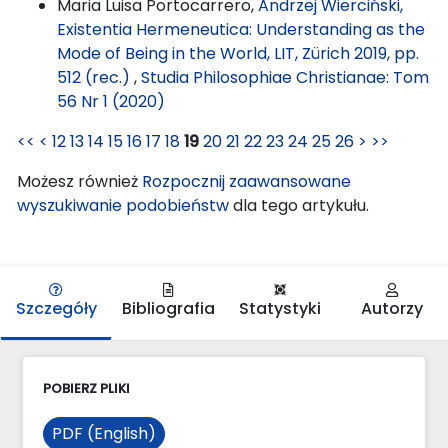
Maria Luisa Portocarrero,
Andrzej Wierciński,
Existentia Hermeneutica: Understanding as the
Mode of Being in the World, LIT, Zürich 2019, pp.
512 (rec.)
,
Studia Philosophiae Christianae: Tom
56 Nr 1 (2020)
<<
<
12
13
14
15
16
17
18
19
20
21
22
23
24
25
26
>
>>
Możesz również
Rozpocznij zaawansowane
wyszukiwanie podobieństw
dla tego artykułu.
Szczegóły
Bibliografia
Statystyki
Autorzy
POBIERZ PLIKI
PDF (English)