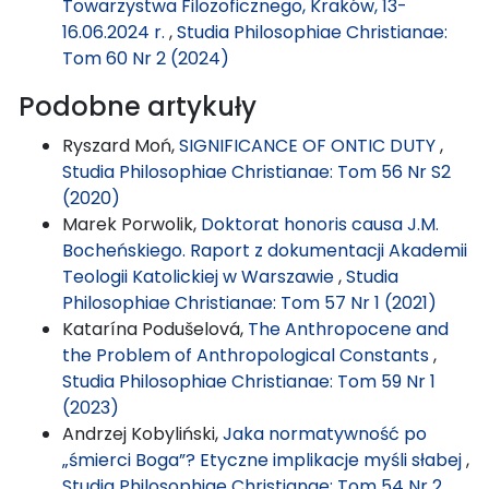
Towarzystwa Filozoficznego, Kraków, 13-
16.06.2024 r.
,
Studia Philosophiae Christianae:
Tom 60 Nr 2 (2024)
Podobne artykuły
Ryszard Moń,
SIGNIFICANCE OF ONTIC DUTY
,
Studia Philosophiae Christianae: Tom 56 Nr S2
(2020)
Marek Porwolik,
Doktorat honoris causa J.M.
Bocheńskiego. Raport z dokumentacji Akademii
Teologii Katolickiej w Warszawie
,
Studia
Philosophiae Christianae: Tom 57 Nr 1 (2021)
Katarína Podušelová,
The Anthropocene and
the Problem of Anthropological Constants
,
Studia Philosophiae Christianae: Tom 59 Nr 1
(2023)
Andrzej Kobyliński,
Jaka normatywność po
„śmierci Boga”? Etyczne implikacje myśli słabej
,
Studia Philosophiae Christianae: Tom 54 Nr 2