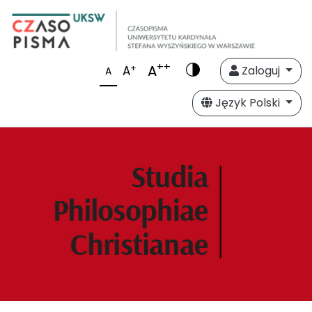
++
A
+
A
Zaloguj
A
Język Polski