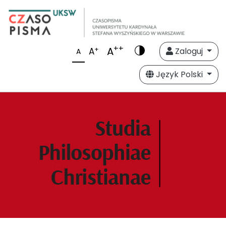
++
A
+
A
Zaloguj
A
Język Polski