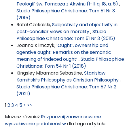
Teologii" św. Tomasza z Akwinu (I−II, q. 18, a. 6)
,
Studia Philosophiae Christianae: Tom 51 Nr 3
(2015)
Rafał Czekalski,
Subjectivity and objectivity in
post-conciliar views on morality
,
Studia
Philosophiae Christianae: Tom 51 Nr 3 (2015)
Joanna Klimczyk,
‘Ought’, ownership and
agentive ought: Remarks on the semantic
meaning of ‘indexed ought’
,
Studia Philosophiae
Christianae: Tom 54 Nr 1 (2018)
Kingsley Mbamara Sebastine,
Stanisław
Kamiński’s Philosophy as Christian Philosophy
,
Studia Philosophiae Christianae: Tom 57 Nr 2
(2021)
1
2
3
4
5
>
>>
Możesz również
Rozpocznij zaawansowane
wyszukiwanie podobieństw
dla tego artykułu.