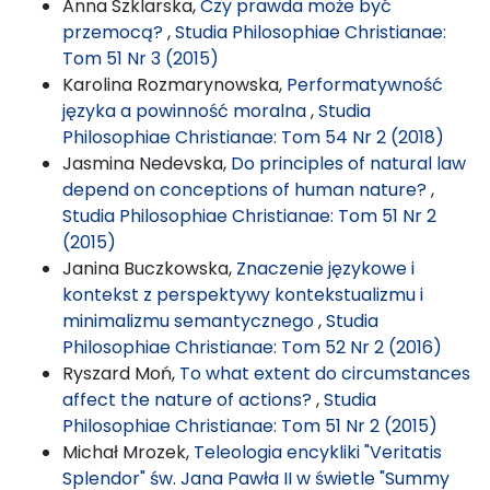
Anna Szklarska,
Czy prawda może być
przemocą?
,
Studia Philosophiae Christianae:
Tom 51 Nr 3 (2015)
Karolina Rozmarynowska,
Performatywność
języka a powinność moralna
,
Studia
Philosophiae Christianae: Tom 54 Nr 2 (2018)
Jasmina Nedevska,
Do principles of natural law
depend on conceptions of human nature?
,
Studia Philosophiae Christianae: Tom 51 Nr 2
(2015)
Janina Buczkowska,
Znaczenie językowe i
kontekst z perspektywy kontekstualizmu i
minimalizmu semantycznego
,
Studia
Philosophiae Christianae: Tom 52 Nr 2 (2016)
Ryszard Moń,
To what extent do circumstances
affect the nature of actions?
,
Studia
Philosophiae Christianae: Tom 51 Nr 2 (2015)
Michał Mrozek,
Teleologia encykliki "Veritatis
Splendor" św. Jana Pawła II w świetle "Summy