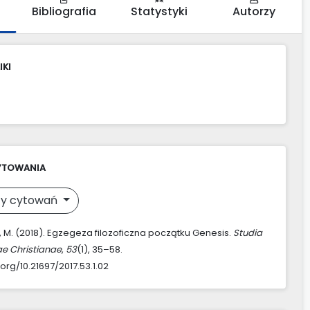
Bibliografia
Statystyki
Autorzy
IKI
YTOWANIA
y cytowań
 M. (2018). Egzegeza filozoficzna początku Genesis.
Studia
ae Christianae
,
53
(1), 35–58.
.org/10.21697/2017.53.1.02