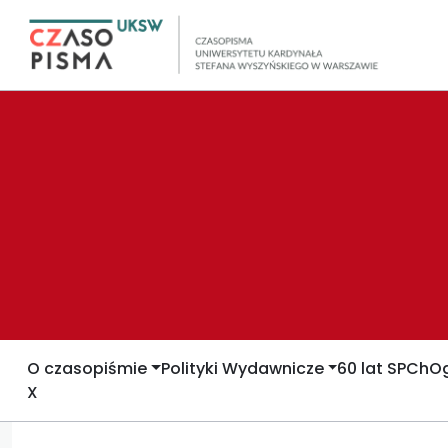
O czasopiśmie
Polityki Wydawnicze
60 lat SPCh
Og
X