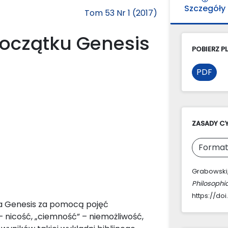
Szczegóły
Tom 53 Nr 1 (2017)
początku Genesis
POBIERZ PL
PDF
ZASADY C
Format
Grabowski,
Philosophi
https://doi
ia Genesis za pomocą pojęć
– nicość, „ciemność” – niemożliwość,