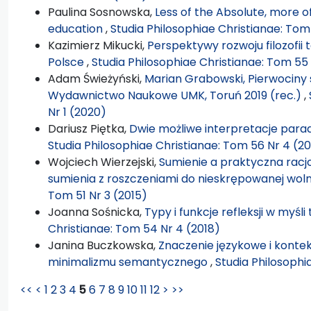
Paulina Sosnowska,
Less of the Absolute, more 
education
,
Studia Philosophiae Christianae: Tom
Kazimierz Mikucki,
Perspektywy rozwoju filozofii 
Polsce
,
Studia Philosophiae Christianae: Tom 55 
Adam Świeżyński,
Marian Grabowski, Pierwociny s
Wydawnictwo Naukowe UMK, Toruń 2019 (rec.)
,
Nr 1 (2020)
Dariusz Piętka,
Dwie możliwe interpretacje parad
Studia Philosophiae Christianae: Tom 56 Nr 4 (2
Wojciech Wierzejski,
Sumienie a praktyczna racjo
sumienia z roszczeniami do nieskrępowanej wol
Tom 51 Nr 3 (2015)
Joanna Sośnicka,
Typy i funkcje refleksji w myśl
Christianae: Tom 54 Nr 4 (2018)
Janina Buczkowska,
Znaczenie językowe i kontek
minimalizmu semantycznego
,
Studia Philosophi
<<
<
1
2
3
4
5
6
7
8
9
10
11
12
>
>>