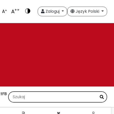
++
A
+
A
Zaloguj
Język Polski
t
FB