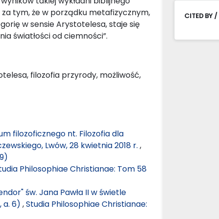
wyników takiej wykładni biblijnego
my za tym, że w porządku metafizycznym,
CITED BY /
rię w sensie Arystotelesa, staje się
ia światłości od ciemności”.
telesa, filozofia przyrody, możliwość,
 filozoficznego nt. Filozofia dla
czewskiego, Lwów, 28 kwietnia 2018 r.
,
19)
tudia Philosophiae Christianae: Tom 58
lendor" św. Jana Pawła II w świetle
, a. 6)
,
Studia Philosophiae Christianae: