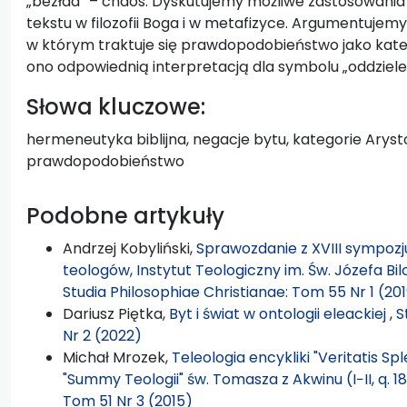
„bezład” – chaos. Dyskutujemy możliwe zastosowania 
tekstu w filozofii Boga i w metafizyce. Argumentuje
w którym traktuje się prawdopodobieństwo jako katego
ono odpowiednią interpretacją dla symbolu „oddzielen
Słowa kluczowe:
hermeneutyka biblijna, negacje bytu, kategorie Arysto
prawdopodobieństwo
Podobne artykuły
Andrzej Kobyliński,
Sprawozdanie z XVIII sympozjum
teologów, Instytut Teologiczny im. Św. Józefa Bil
Studia Philosophiae Christianae: Tom 55 Nr 1 (20
Dariusz Piętka,
Byt i świat w ontologii eleackiej
,
S
Nr 2 (2022)
Michał Mrozek,
Teleologia encykliki "Veritatis Sp
"Summy Teologii" św. Tomasza z Akwinu (I−II, q. 18
Tom 51 Nr 3 (2015)