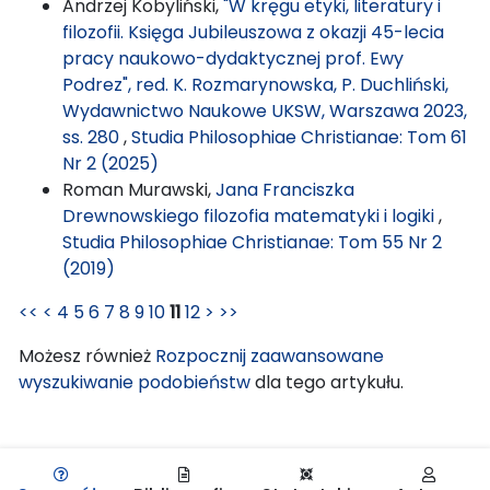
Andrzej Kobyliński,
"W kręgu etyki, literatury i
filozofii. Księga Jubileuszowa z okazji 45-lecia
pracy naukowo-dydaktycznej prof. Ewy
Podrez", red. K. Rozmarynowska, P. Duchliński,
Wydawnictwo Naukowe UKSW, Warszawa 2023,
ss. 280
,
Studia Philosophiae Christianae: Tom 61
Nr 2 (2025)
Roman Murawski,
Jana Franciszka
Drewnowskiego filozofia matematyki i logiki
,
Studia Philosophiae Christianae: Tom 55 Nr 2
(2019)
<<
<
4
5
6
7
8
9
10
11
12
>
>>
Możesz również
Rozpocznij zaawansowane
wyszukiwanie podobieństw
dla tego artykułu.