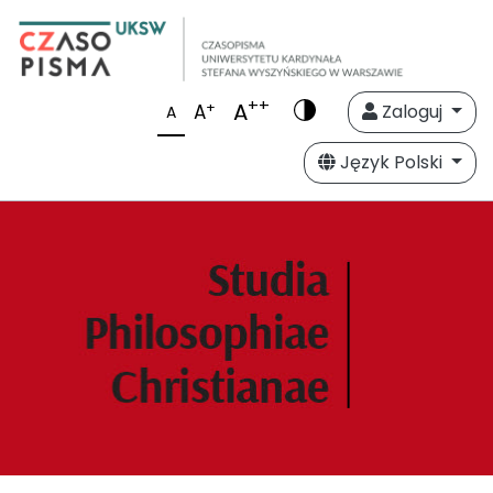
++
A
+
A
Zaloguj
A
Język Polski