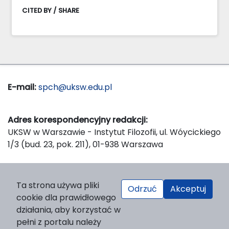
CITED BY / SHARE
E-mail:
spch@uksw.edu.pl
Adres korespondencyjny redakcji:
UKSW w Warszawie - Instytut Filozofii, ul. Wóycickiego
1/3 (bud. 23, pok. 211), 01-938 Warszawa
Wydawca:
Ta strona używa pliki
Odrzuć
Akceptuj
Wydawnictwo Naukowe UKSW, ul. Dewajtis 5, domek
cookie dla prawidłowego
nr 2, 01-815 Warszawa
działania, aby korzystać w
Strona WWW Wydawnictwa
pełni z portalu należy
e-mail:
wydawnictwo@uksw.edu.pl