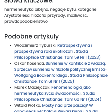
Słowa kluczowe:
hermeneutyka biblijna, negacje bytu, kategorie
Arystotelesa, filozofia przyrody, możliwość,
prawdopodobieństwo
Podobne artykuły
Włodzimierz Tyburski,
Retrospektywna i
prospektywna rola ekofilozofii
,
Studia
Philosophiae Christianae: Tom 59 Nr 1 (2023)
Oskar Kosenda,
Sumienie w konflikcie z władzą.
Sprzeciw sumienia w filozofii politycznej Ernsta-
Wolfganga Böckenfördego
,
Studia Philosophiae
Christianae: Tom 61 Nr 1 (2025)
Marek Maciejczak,
Fenomenologia jako
hermeneutyka życia świadomości
,
Studia
Philosophiae Christianae: Tom 60 Nr 1 (2024)
Witold Płotka,
Mosty nad przepaścią? W
odpowiedzi Michałowi Piekarskiemu
,
Studia