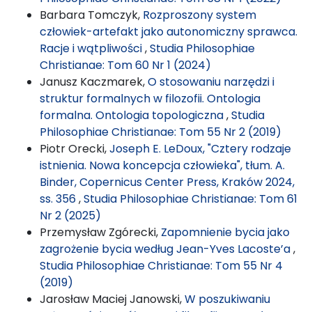
Barbara Tomczyk,
Rozproszony system
człowiek-artefakt jako autonomiczny sprawca.
Racje i wątpliwości
,
Studia Philosophiae
Christianae: Tom 60 Nr 1 (2024)
Janusz Kaczmarek,
O stosowaniu narzędzi i
struktur formalnych w filozofii. Ontologia
formalna. Ontologia topologiczna
,
Studia
Philosophiae Christianae: Tom 55 Nr 2 (2019)
Piotr Orecki,
Joseph E. LeDoux, "Cztery rodzaje
istnienia. Nowa koncepcja człowieka", tłum. A.
Binder, Copernicus Center Press, Kraków 2024,
ss. 356
,
Studia Philosophiae Christianae: Tom 61
Nr 2 (2025)
Przemysław Zgórecki,
Zapomnienie bycia jako
zagrożenie bycia według Jean-Yves Lacoste’a
,
Studia Philosophiae Christianae: Tom 55 Nr 4
(2019)
Jarosław Maciej Janowski,
W poszukiwaniu