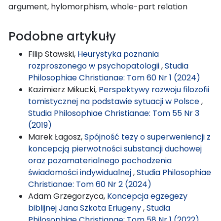
argument, hylomorphism, whole-part relation
Podobne artykuły
Filip Stawski,
Heurystyka poznania
rozproszonego w psychopatologii
,
Studia
Philosophiae Christianae: Tom 60 Nr 1 (2024)
Kazimierz Mikucki,
Perspektywy rozwoju filozofii
tomistycznej na podstawie sytuacji w Polsce
,
Studia Philosophiae Christianae: Tom 55 Nr 3
(2019)
Marek Łagosz,
Spójność tezy o superweniencji z
koncepcją pierwotności substancji duchowej
oraz pozamaterialnego pochodzenia
świadomości indywidualnej
,
Studia Philosophiae
Christianae: Tom 60 Nr 2 (2024)
Adam Grzegorzyca,
Koncepcja egzegezy
biblijnej Jana Szkota Eriugeny
,
Studia
Philosophiae Christianae: Tom 58 Nr 1 (2022)