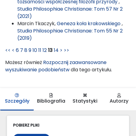
tożsamości współczesnej filozofii przyrody
,
Studia Philosophiae Christianae: Tom 57 Nr 2
(2021)
Marcin Tkaczyk,
Geneza koła krakowskiego
,
Studia Philosophiae Christianae: Tom 55 Nr 2
(2019)
<<
<
6
7
8
9
10
11
12
13
14
>
>>
Możesz również
Rozpocznij zaawansowane
wyszukiwanie podobieństw
dla tego artykułu.
Szczegóły
Bibliografia
Statystyki
Autorzy
POBIERZ PLIKI