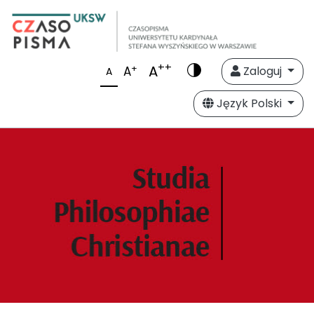
++
A
+
A
Zaloguj
A
Język Polski