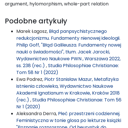
argument, hylomorphism, whole-part relation
Podobne artykuły
Marek Łagosz,
Błąd panpsychistycznego
redukcjonizmu. Fundamenty nienowej ideologii.
Philip Goff, "Błąd Galileusza. Fundamenty nowej
nauki o świadomości", tłum. Jacek Jarocki,
Wydawnictwo Naukowe PWN , Warszawa 2022,
ss. 238 (rec.)
,
Studia Philosophiae Christianae:
Tom 58 Nr 1 (2022)
Ewa Podrez,
Piotr Stanisław Mazur, Metafizyka
istnienia człowieka, Wydawnictwo Naukowe
Akademii Ignatianum w Krakowie, Kraków 2018
(rec.)
,
Studia Philosophiae Christianae: Tom 56
Nr 1 (2020)
Aleksandra Derra,
Płeć przestrzeni codziennej.
Feministyczna w tonie glosa po lekturze książki
"Poznanie rozproszone. Od heurystyk do