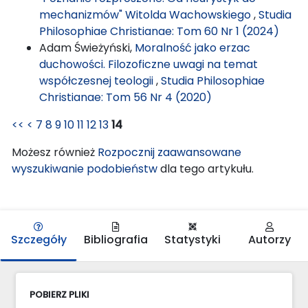
mechanizmów" Witolda Wachowskiego
,
Studia
Philosophiae Christianae: Tom 60 Nr 1 (2024)
Adam Świeżyński,
Moralność jako erzac
duchowości. Filozoficzne uwagi na temat
współczesnej teologii
,
Studia Philosophiae
Christianae: Tom 56 Nr 4 (2020)
<<
<
7
8
9
10
11
12
13
14
Możesz również
Rozpocznij zaawansowane
wyszukiwanie podobieństw
dla tego artykułu.
Szczegóły
Bibliografia
Statystyki
Autorzy
POBIERZ PLIKI