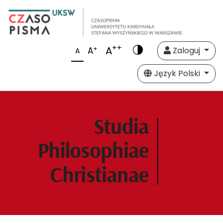
++
A
+
A
Zaloguj
A
Język Polski